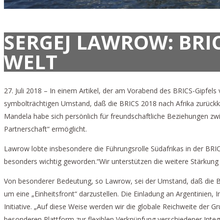
SERGEJ LAWROW: BRIC
WELT
27. Juli 2018 – In einem Artikel, der am Vorabend des BRICS-Gipfe
symbolträchtigen Umstand, daß die BRICS 2018 nach Afrika zurückke
Mandela habe sich persönlich für freundschaftliche Beziehungen z
Partnerschaft“ ermöglicht.
Lawrow lobte insbesondere die Führungsrolle Südafrikas in der BRIC
besonders wichtig geworden.“Wir unterstützen die weitere Stärkung 
Von besonderer Bedeutung, so Lawrow, sei der Umstand, daß die BR
um eine „Einheitsfront“ darzustellen. Die Einladung an Argentinien, 
Initiative. „Auf diese Weise werden wir die globale Reichweite der Gr
besonderen Plattform zur flexiblen Verknüpfung verschiedener Inte