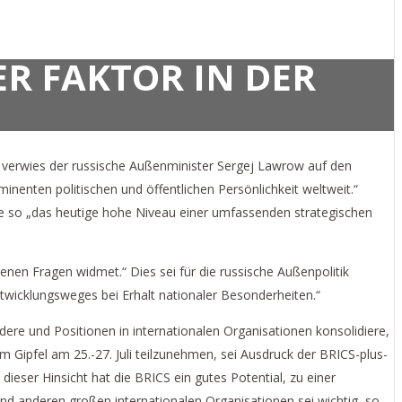
ER FAKTOR IN DER
, verwies der russische Außenminister Sergej Lawrow auf den
enten politischen und öffentlichen Persönlichkeit weltweit.“
e so „das heutige hohe Niveau einer umfassenden strategischen
nen Fragen widmet.“ Dies sei für die russische Außenpolitik
twicklungsweges bei Erhalt nationaler Besonderheiten.“
re und Positionen in internationalen Organisationen konsolidiere,
m Gipfel am 25.-27. Juli teilzunehmen, sei Ausdruck der BRICS-plus-
dieser Hinsicht hat die BRICS ein gutes Potential, zu einer
nd anderen großen internationalen Organisationen sei wichtig, so