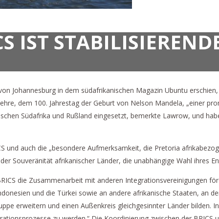
S IST STABILISIEREND
ls von Johannesburg in dem südafrikanischen Magazin Ubuntu erschien
hre, dem 100. Jahrestag der Geburt von Nelson Mandela, „einer promin
wischen Südafrika und Rußland eingesetzt, bemerkte Lawrow, und hab
S und auch die „besondere Aufmerksamkeit, die Pretoria afrikabezoge
der Souveränität afrikanischer Länder, die unabhängige Wahl ihres En
ICS die Zusammenarbeit mit anderen Integrationsvereinigungen förde
Indonesien und die Türkei sowie an andere afrikanische Staaten, an de
uppe erweitern und einen Außenkreis gleichgesinnter Länder bilden. In 
grationsprozesse zu werden.“ Die Koordinierung zwischen der BRICS u