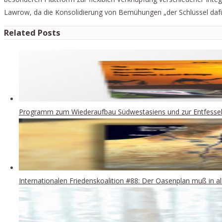
Lawrow, da die Konsolidierung von Bemühungen „der Schlüssel dafür i
Related Posts
Programm zum Wiederaufbau Südwestasiens und zur Entfesselu
Internationalen Friedenskoalition #88: Der Oasenplan muß in a