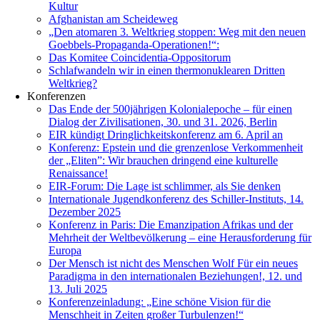
Kultur
Afghanistan am Scheideweg
„Den atomaren 3. Weltkrieg stoppen: Weg mit den neuen
Goebbels-Propaganda-Operationen!“:
Das Komitee Coincidentia-Oppositorum
Schlafwandeln wir in einen thermonuklearen Dritten
Weltkrieg?
Konferenzen
Das Ende der 500jährigen Kolonialepoche – für einen
Dialog der Zivilisationen, 30. und 31. 2026, Berlin
EIR kündigt Dringlichkeitskonferenz am 6. April an
Konferenz: Epstein und die grenzenlose Verkommenheit
der „Eliten”: Wir brauchen dringend eine kulturelle
Renaissance!
EIR-Forum: Die Lage ist schlimmer, als Sie denken
Internationale Jugendkonferenz des Schiller-Instituts, 14.
Dezember 2025
Konferenz in Paris: Die Emanzipation Afrikas und der
Mehrheit der Weltbevölkerung – eine Herausforderung für
Europa
Der Mensch ist nicht des Menschen Wolf Für ein neues
Paradigma in den internationalen Beziehungen!, 12. und
13. Juli 2025
Konferenzeinladung: „Eine schöne Vision für die
Menschheit in Zeiten großer Turbulenzen!“