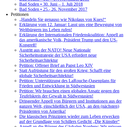
Bad Soden • 30. Juni – 1. Juli 2018
Bad Soden • 25.- 26. November 2017
Petitionen
„Handeln Sie genauso wie Nikolaus von Kues!“
Erklärung vom 12. Januar: Lasst uns eine Bewegung von
Weltbürgern ins Leben rufen!
Erklärung der Internationalen Friedenskoalition: Appell an
das amerikanische Volk, Präsident Trump und den US-
Kongreß!
Austritt aus der NATO! Neue Nationale
Sicherheitsstrategie der USA erfordert neue
Sicherheitsarchitektur
Petition: Offener Brief an Papst Leo XIV
Statt Aufrüstung für den großen Krieg: Schafft eine
globale Sicherheitsarchitektur!
Petition: Unterstützung des LaRouche-Oasenplans für
Frieden und Entwicklung in Südwestasien
Petition: Wir brauchen einen globalen Ansatz gegen den
Teufelskreis der Gewalt in Südwestasien!
Dringender Appell von Bürgern und Institutionen aus der
ganzen Welt, einschließlich der USA, an den (nächsten)
Präsidenten von Amerika!
Die klassischen Prinzipien wieder zum Leben erwecken
auf der Grundlage von Schillers Gedicht „Die Künstler“
Appell an die Bürger des Globalen Nordens: Wir müssen