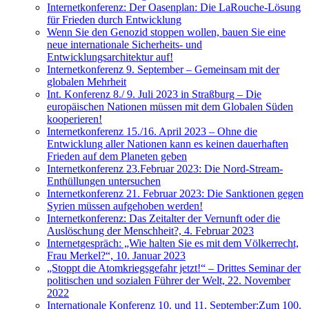
Internetkonferenz: Der Oasenplan: Die LaRouche-Lösung
für Frieden durch Entwicklung
Wenn Sie den Genozid stoppen wollen, bauen Sie eine
neue internationale Sicherheits- und
Entwicklungsarchitektur auf!
Internetkonferenz 9. September – Gemeinsam mit der
globalen Mehrheit
Int. Konferenz 8./ 9. Juli 2023 in Straßburg – Die
europäischen Nationen müssen mit dem Globalen Süden
kooperieren!
Internetkonferenz 15./16. April 2023 – Ohne die
Entwicklung aller Nationen kann es keinen dauerhaften
Frieden auf dem Planeten geben
Internetkonferenz 23.Februar 2023: Die Nord-Stream-
Enthüllungen untersuchen
Internetkonferenz 21. Februar 2023: Die Sanktionen gegen
Syrien müssen aufgehoben werden!
Internetkonferenz: Das Zeitalter der Vernunft oder die
Auslöschung der Menschheit?, 4. Februar 2023
Internetgespräch: „Wie halten Sie es mit dem Völkerrecht,
Frau Merkel?“, 10. Januar 2023
„Stoppt die Atomkriegsgefahr jetzt!“ – Drittes Seminar der
politischen und sozialen Führer der Welt, 22. November
2022
Internationale Konferenz 10. und 11. September:Zum 100.