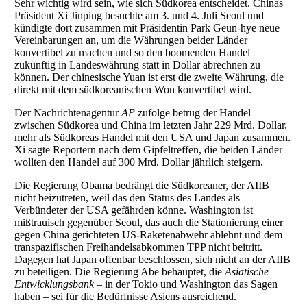
Sehr wichtig wird sein, wie sich Südkorea entscheidet. Chinas
Präsident Xi Jinping besuchte am 3. und 4. Juli Seoul und
kündigte dort zusammen mit Präsidentin Park Geun-hye neue
Vereinbarungen an, um die Währungen beider Länder
konvertibel zu machen und so den boomenden Handel
zukünftig in Landeswährung statt in Dollar abrechnen zu
können. Der chinesische Yuan ist erst die zweite Währung, die
direkt mit dem südkoreanischen Won konvertibel wird.
Der Nachrichtenagentur
AP
zufolge betrug der Handel
zwischen Südkorea und China im letzten Jahr 229 Mrd. Dollar,
mehr als Südkoreas Handel mit den USA und Japan zusammen.
Xi sagte Reportern nach dem Gipfeltreffen, die beiden Länder
wollten den Handel auf 300 Mrd. Dollar jährlich steigern.
Die Regierung Obama bedrängt die Südkoreaner, der AIIB
nicht beizutreten, weil das den Status des Landes als
Verbündeter der USA gefährden könne. Washington ist
mißtrauisch gegenüber Seoul, das auch die Stationierung einer
gegen China gerichteten US-Raketenabwehr ablehnt und dem
transpazifischen Freihandelsabkommen TPP nicht beitritt.
Dagegen hat Japan offenbar beschlossen, sich nicht an der AIIB
zu beteiligen. Die Regierung Abe behauptet, die
Asiatische
Entwicklungsbank
– in der Tokio und Washington das Sagen
haben – sei für die Bedürfnisse Asiens ausreichend.