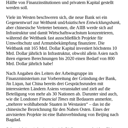
Hälfte von Finanzinstitutionen und privatem Kapital gestellt
werden soll.
Viele im Westen beschweren sich, die neue Bank sei ein
Gegenentwurf zur
Weltbank
und
Asiatischen Entwicklungsbank
,
aber chinesische Vertreter betonen, die AIIB werde sich auf
Infrastruktur und damit Wirtschaftswachstum konzentrieren,
während die Weltbank fast ausschließlich Projekte für
Umweltschutz und Armutsbekämpfung finanziere. Die
Weltbank mit 165 Mrd. Dollar Kapital investiert höchstens 10
Mrd. Dollar jährlich in Infrastruktur, obwohl allein Asien nach
ihren eigenen Berechnungen bis 2020 einen Bedarf von 800
Mrd. Dollar jährlich habe!
Nach Angaben des Leiters der Arbeitsgruppe im
Finanzministerium zur Vorbereitung der Gründung der Bank,
Jin Liqun, hat China bereits drei Gesprächsrunden mit
interessierten Ländern Asiens veranstaltet und zielt auf die
Beteiligung von mehr als 30 Nationen ab. Darunter sind auch,
wie die Londoner
Financial Times
mit Bedauern anmerkte,
„mehrere wohlhabende Staaten in Westasien“ – das ist die
chinesische Bezeichnung für den Nahen Osten. Eines der
anvisierten Projekte ist eine Bahnverbindung von Beijing nach
Bagdad.