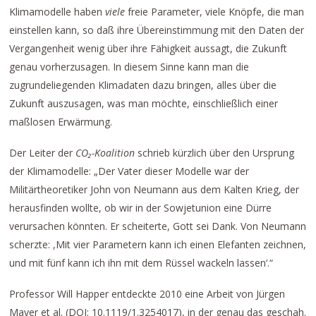
Klimamodelle haben
viele
freie Parameter, viele Knöpfe, die man
einstellen kann, so daß ihre Übereinstimmung mit den Daten der
Vergangenheit wenig über ihre Fähigkeit aussagt, die Zukunft
genau vorherzusagen. In diesem Sinne kann man die
zugrundeliegenden Klimadaten dazu bringen, alles über die
Zukunft auszusagen, was man möchte, einschließlich einer
maßlosen Erwärmung.
Der Leiter der
CO₂-Koalition
schrieb kürzlich über den Ursprung
der Klimamodelle: „Der Vater dieser Modelle war der
Militärtheoretiker John von Neumann aus dem Kalten Krieg, der
herausfinden wollte, ob wir in der Sowjetunion eine Dürre
verursachen könnten. Er scheiterte, Gott sei Dank. Von Neumann
scherzte: ,Mit vier Parametern kann ich einen Elefanten zeichnen,
und mit fünf kann ich ihn mit dem Rüssel wackeln lassen‘.“
Professor Will Happer entdeckte 2010 eine Arbeit von Jürgen
Mayer et al. (DOI: 10.1119/1.3254017), in der genau das geschah.