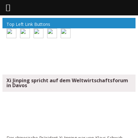
Top Left Link Buttons
Xi Jinping spricht auf dem Weltwirtschaftsforum
in Davos
XI JINPING SPRICHT AUF DEM
WELTWIRTSCHAFTSFORUM IN DAVOS
Der chinesische Präsident Xi Jinping war von Klaus Schwab