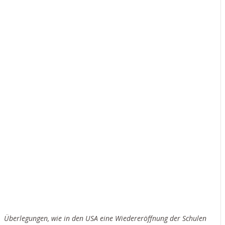
EIN ENTWURF ZUM
SCHUTZ UNSERER
SCHÜLER, LEHRER
UND IHRER FAMILIEN
Überlegungen, wie in den USA eine Wiedereröffnung der Schulen