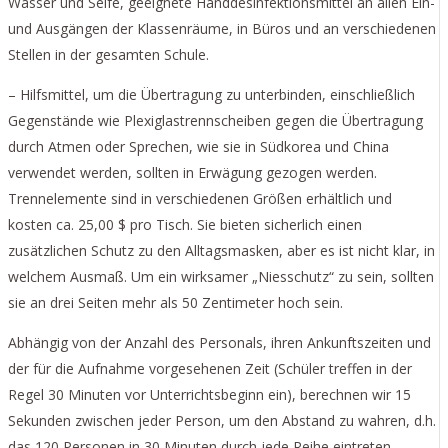
Wasser und Seife, geeignete Handdesinfektionsmittel an allen Ein-
und Ausgängen der Klassenräume, in Büros und an verschiedenen
Stellen in der gesamten Schule.
– Hilfsmittel, um die Übertragung zu unterbinden, einschließlich
Gegenstände wie Plexiglastrennscheiben gegen die Übertragung
durch Atmen oder Sprechen, wie sie in Südkorea und China
verwendet werden, sollten in Erwägung gezogen werden.
Trennelemente sind in verschiedenen Größen erhältlich und
kosten ca. 25,00 $ pro Tisch. Sie bieten sicherlich einen
zusätzlichen Schutz zu den Alltagsmasken, aber es ist nicht klar, in
welchem Ausmaß. Um ein wirksamer „Niesschutz“ zu sein, sollten
sie an drei Seiten mehr als 50 Zentimeter hoch sein.
Abhängig von der Anzahl des Personals, ihren Ankunftszeiten und
der für die Aufnahme vorgesehenen Zeit (Schüler treffen in der
Regel 30 Minuten vor Unterrichtsbeginn ein), berechnen wir 15
Sekunden zwischen jeder Person, um den Abstand zu wahren, d.h.
das 120 Personen in 30 Minuten durch jede Reihe eintreten