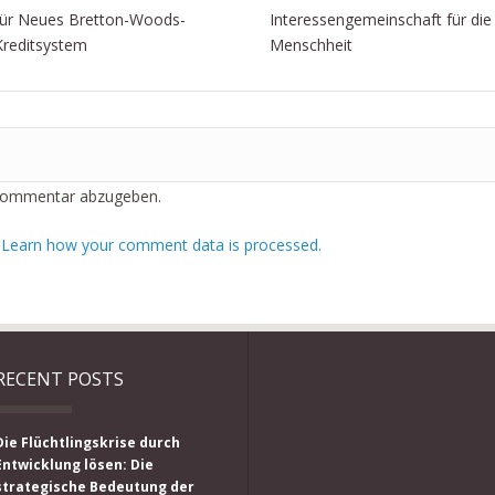
für Neues Bretton-Woods-
Interessengemeinschaft für die
Kreditsystem
Menschheit
Kommentar abzugeben.
.
Learn how your comment data is processed.
RECENT POSTS
Die Flüchtlingskrise durch
Entwicklung lösen: Die
strategische Bedeutung der