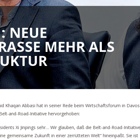
: NEUE
RASSE MEHR ALS I
UKTUR
hid Khaqan Abbasi hat in seiner Rede beim Wirtschaftsforum in Davos
elt-and-Road-Initiative hervorgehoben:
sidents Xi Jinpings sehr… Wir glauben, daß die Belt-and-Road-Initiativ
ne gemeinsame Zukunft in einer zerrütteten Welt“ hineinpaßt. Sie ist