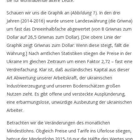
sie für wohlhabende ältere Leute.
Schauen wir uns die Graphik an (
Abbildung 1
). In den drei
Jahren (2014-2016) wurde unsere Landeswährung (die Griwna)
um fast das Dreieinhalbfache abgewertet (von 8 Griwnas zum
Dollar auf 26,5 Griwnas zum Dollar). [Die obere Linie der
Graphik zeigt Griwnas zum Dollar: Wenn diese steigt, fällt die
Währung.] Nach amtlichen Statistiken stiegen die Preise in der
Ukraine im gleichen Zeitraum um einen Faktor 2,72 – fast eine
Verdreifachung. Klar ist, daß ausländisches Kapital aus dieser
Art Abwertung unserer Arbeitskraft, der ukrainischen
Industrieerzeugung und unseren Bodenschätzen großen
Nutzen zieht. Es gibt offene und versteckte Ausplünderung,
eine erbarmungslose, unwürdige Ausbeutung der ukrainischen
Arbeiter.
Betrachten wir die Veränderungen des monatlichen
Mindestlohns. Obgleich Preise und Tarife ins Uferlose stiegen,
betrug der Mindestlohn 2015-16 nur die Hälfte des Wertes von