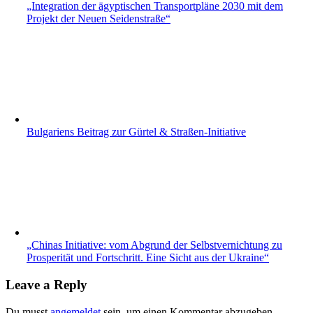
„Integration der ägyptischen Transportpläne 2030 mit dem
Projekt der Neuen Seidenstraße“
Bulgariens Beitrag zur Gürtel & Straßen-Initiative
„Chinas Initiative: vom Abgrund der Selbstvernichtung zu
Prosperität und Fortschritt. Eine Sicht aus der Ukraine“
Leave a Reply
Du musst
angemeldet
sein, um einen Kommentar abzugeben.