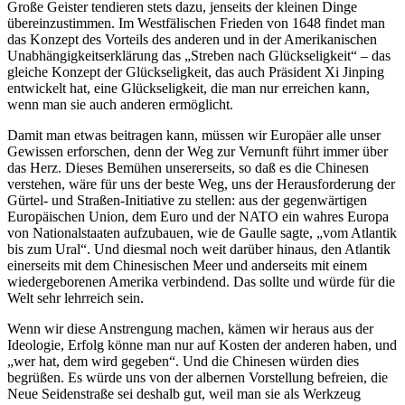
Große Geister tendieren stets dazu, jenseits der kleinen Dinge
übereinzustimmen. Im Westfälischen Frieden von 1648 findet man
das Konzept des Vorteils des anderen und in der Amerikanischen
Unabhängigkeitserklärung das „Streben nach Glückseligkeit“ – das
gleiche Konzept der Glückseligkeit, das auch Präsident Xi Jinping
entwickelt hat, eine Glückseligkeit, die man nur erreichen kann,
wenn man sie auch anderen ermöglicht.
Damit man etwas beitragen kann, müssen wir Europäer alle unser
Gewissen erforschen, denn der Weg zur Vernunft führt immer über
das Herz. Dieses Bemühen unsererseits, so daß es die Chinesen
verstehen, wäre für uns der beste Weg, uns der Herausforderung der
Gürtel- und Straßen-Initiative zu stellen: aus der gegenwärtigen
Europäischen Union, dem Euro und der NATO ein wahres Europa
von Nationalstaaten aufzubauen, wie de Gaulle sagte, „vom Atlantik
bis zum Ural“. Und diesmal noch weit darüber hinaus, den Atlantik
einerseits mit dem Chinesischen Meer und anderseits mit einem
wiedergeborenen Amerika verbindend. Das sollte und würde für die
Welt sehr lehrreich sein.
Wenn wir diese Anstrengung machen, kämen wir heraus aus der
Ideologie, Erfolg könne man nur auf Kosten der anderen haben, und
„wer hat, dem wird gegeben“. Und die Chinesen würden dies
begrüßen. Es würde uns von der albernen Vorstellung befreien, die
Neue Seidenstraße sei deshalb gut, weil man sie als Werkzeug