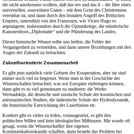
die nicht anerkennen wollten, daß das
ren
und das
li
– die Idee eines
universellen, souveränen Guten – mit dem Geist des Christentums
vereinbar ist, und dann durch den brutalen Angriff des Britischen
Empires, unterstützt von den Franzosen, wie Victor Hugo es
anprangerte, insbesondere durch die Opiumkriege, die mörderische
Kanonenboot-„Diplomatie“ und die Plünderung des Landes.
Dieses historische Wissen sollte uns helfen, die Fehler der
Vergangenheit zu vermeiden, und dann unsere Beziehungen mit den
Augen der Zukunft zu betrachten.
Zukunftsorientierte Zusammenarbeit
Es gibt jetzt natürlich viele Gebiete der Kooperation, aber sie sind
immer noch viel zu begrenzt. Wenn man in der Geschichte der
Wissenschaften betrachtet, was wir Europäer einbringen können,
dann gibt es so viel gemeinsam zu studieren: die Werke
Wernadskijs, die deutsche und russische Schule der kosmischen und
astronautischen Studien, die italienische Schule der Hydrodynamik,
die französische Entwicklung der Laserfusion etc.
Konkret gibt es vieles zu teilen, vorausgesetzt, es gibt den
politischen Willen und kein ideologisches Mißtrauen. Mir wurde oft
gesagt, wenn die Wissenschaftler ihre eigenen
Kommunikationskanäle schaffen, dann besteht das Problem bei