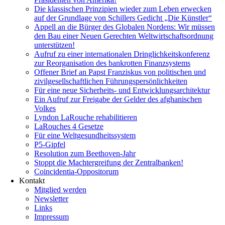
Die klassischen Prinzipien wieder zum Leben erwecken
auf der Grundlage von Schillers Gedicht „Die Künstler“
Appell an die Bürger des Globalen Nordens: Wir müssen
den Bau einer Neuen Gerechten Weltwirtschaftsordnung
unterstützen!
Aufruf zu einer internationalen Dringlichkeitskonferenz
zur Reorganisation des bankrotten Finanzsystems
Offener Brief an Papst Franziskus von politischen und
zivilgesellschaftlichen Führungspersönlichkeiten
Für eine neue Sicherheits- und Entwicklungsarchitektur
Ein Aufruf zur Freigabe der Gelder des afghanischen
Volkes
Lyndon LaRouche rehabilitieren
LaRouches 4 Gesetze
Für eine Weltgesundheitssystem
P5-Gipfel
Resolution zum Beethoven-Jahr
Stoppt die Machtergreifung der Zentralbanken!
Coincidentia-Oppositorum
Kontakt
Mitglied werden
Newsletter
Links
Impressum