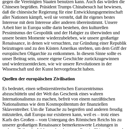
gegen die Vereinigten Staaten benutzen kann. Auch das würden die
Chinesen begrüßen. Präsident Trumps Chinabesuch hat bewiesen,
daß die chinesische Regierung für eine Entwicklungsgemeinschaft
aller Nationen kämpft, weil sie versteht, daß ihr eigenes bestes
Interesse mit dem Interesse aller anderen übereinstimmt. Unsere
Arbeit hier in Europa sollte darin bestehen, den kulturellen
Pessimismus der Geopolitik und der Habgier zu überwinden und
unsere besten Momente wiederzubeleben, wie unsere großartige
Renaissance, in denen wir versuchten, zur Gründung einer Republik
beizutragen und zu den Küsten Amerikas strebten, um dem Griff der
europäischen Oligarchie zu entkommen. In diesem Sinne sollte es
unser Beitrag sein, unsere eigene Geschichte zurückzugewinnen
und wiederzuentdecken, wie wir unsere Revolutionen in der
Wissenschaft und der Kunst hervorgebracht haben.
Quellen der europäischen Zivilisation
Es bedeutet, einen selbstzerstörerischen Eurozentrismus
abzuschütteln und der Welt das Geschenk eines wahren
Internationalismus zu machen, befreit von einem narzißtischen
Nationalismus wie dem Kosmopolitentum der finanziellen
Sklaventreiber. Um die Tatsache zu begreifen und anderen freudig
mitzuteilen, daß Europa nur existieren kann, weil es – trotz eines
Karls des Großen – vom Untergang des Römischen Reichs bis zu
unserer großartigen Renaissance bemerkenswerte Leistungen in