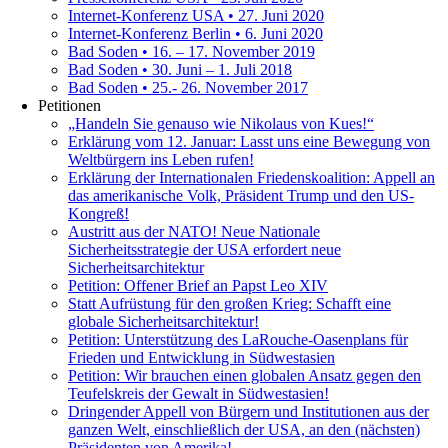
Internet-Konferenz USA • 27. Juni 2020
Internet-Konferenz Berlin • 6. Juni 2020
Bad Soden • 16. – 17. November 2019
Bad Soden • 30. Juni – 1. Juli 2018
Bad Soden • 25.- 26. November 2017
Petitionen
„Handeln Sie genauso wie Nikolaus von Kues!“
Erklärung vom 12. Januar: Lasst uns eine Bewegung von
Weltbürgern ins Leben rufen!
Erklärung der Internationalen Friedenskoalition: Appell an
das amerikanische Volk, Präsident Trump und den US-
Kongreß!
Austritt aus der NATO! Neue Nationale
Sicherheitsstrategie der USA erfordert neue
Sicherheitsarchitektur
Petition: Offener Brief an Papst Leo XIV
Statt Aufrüstung für den großen Krieg: Schafft eine
globale Sicherheitsarchitektur!
Petition: Unterstützung des LaRouche-Oasenplans für
Frieden und Entwicklung in Südwestasien
Petition: Wir brauchen einen globalen Ansatz gegen den
Teufelskreis der Gewalt in Südwestasien!
Dringender Appell von Bürgern und Institutionen aus der
ganzen Welt, einschließlich der USA, an den (nächsten)
Präsidenten von Amerika!