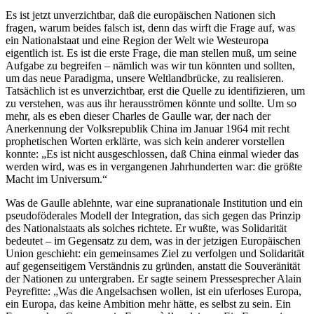
Es ist jetzt unverzichtbar, daß die europäischen Nationen sich
fragen, warum beides falsch ist, denn das wirft die Frage auf, was
ein Nationalstaat und eine Region der Welt wie Westeuropa
eigentlich ist. Es ist die erste Frage, die man stellen muß, um seine
Aufgabe zu begreifen – nämlich was wir tun könnten und sollten,
um das neue Paradigma, unsere Weltlandbrücke, zu realisieren.
Tatsächlich ist es unverzichtbar, erst die Quelle zu identifizieren, um
zu verstehen, was aus ihr herausströmen könnte und sollte. Um so
mehr, als es eben dieser Charles de Gaulle war, der nach der
Anerkennung der Volksrepublik China im Januar 1964 mit recht
prophetischen Worten erklärte, was sich kein anderer vorstellen
konnte: „Es ist nicht ausgeschlossen, daß China einmal wieder das
werden wird, was es in vergangenen Jahrhunderten war: die größte
Macht im Universum.“
Was de Gaulle ablehnte, war eine supranationale Institution und ein
pseudoföderales Modell der Integration, das sich gegen das Prinzip
des Nationalstaats als solches richtete. Er wußte, was Solidarität
bedeutet – im Gegensatz zu dem, was in der jetzigen Europäischen
Union geschieht: ein gemeinsames Ziel zu verfolgen und Solidarität
auf gegenseitigem Verständnis zu gründen, anstatt die Souveränität
der Nationen zu untergraben. Er sagte seinem Pressesprecher Alain
Peyrefitte: „Was die Angelsachsen wollen, ist ein uferloses Europa,
ein Europa, das keine Ambition mehr hätte, es selbst zu sein. Ein