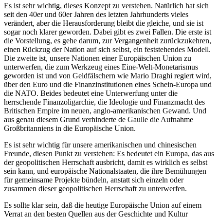
Es ist sehr wichtig, dieses Konzept zu verstehen. Natürlich hat sich
seit den 40er und 60er Jahren des letzten Jahrhunderts vieles
verändert, aber die Herausforderung bleibt die gleiche, und sie ist
sogar noch klarer geworden. Dabei gibt es zwei Fallen. Die erste ist
die Vorstellung, es gehe darum, zur Vergangenheit zurückzukehren,
einen Rückzug der Nation auf sich selbst, ein feststehendes Modell.
Die zweite ist, unsere Nationen einer Europäischen Union zu
unterwerfen, die zum Werkzeug eines Eine-Welt-Monetarismus
geworden ist und von Geldfälschern wie Mario Draghi regiert wird,
über den Euro und die Finanzinstitutionen eines Schein-Europa und
die NATO. Beides bedeutet eine Unterwerfung unter die
herrschende Finanzoligarchie, die Ideologie und Finanzmacht des
Britischen Empire im neuen, anglo-amerikanischen Gewand. Und
aus genau diesem Grund verhinderte de Gaulle die Aufnahme
Großbritanniens in die Europäische Union.
Es ist sehr wichtig für unsere amerikanischen und chinesischen
Freunde, diesen Punkt zu verstehen: Es bedeutet ein Europa, das aus
der geopolitischen Herrschaft ausbricht, damit es wirklich es selbst
sein kann, und europäische Nationalstaaten, die ihre Bemühungen
für gemeinsame Projekte bündeln, anstatt sich einzeln oder
zusammen dieser geopolitischen Herrschaft zu unterwerfen.
Es sollte klar sein, daß die heutige Europäische Union auf einem
Verrat an den besten Quellen aus der Geschichte und Kultur