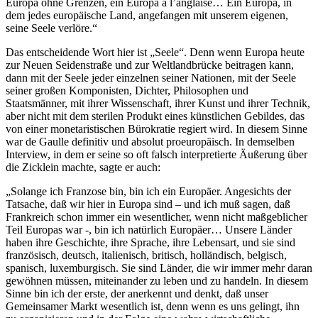
Europa ohne Grenzen, ein Europa à l’anglaise… Ein Europa, in
dem jedes europäische Land, angefangen mit unserem eigenen,
seine Seele verlöre.“
Das entscheidende Wort hier ist „Seele“. Denn wenn Europa heute
zur Neuen Seidenstraße und zur Weltlandbrücke beitragen kann,
dann mit der Seele jeder einzelnen seiner Nationen, mit der Seele
seiner großen Komponisten, Dichter, Philosophen und
Staatsmänner, mit ihrer Wissenschaft, ihrer Kunst und ihrer Technik,
aber nicht mit dem sterilen Produkt eines künstlichen Gebildes, das
von einer monetaristischen Bürokratie regiert wird. In diesem Sinne
war de Gaulle definitiv und absolut proeuropäisch. In demselben
Interview, in dem er seine so oft falsch interpretierte Äußerung über
die Zicklein machte, sagte er auch:
„Solange ich Franzose bin, bin ich ein Europäer. Angesichts der
Tatsache, daß wir hier in Europa sind – und ich muß sagen, daß
Frankreich schon immer ein wesentlicher, wenn nicht maßgeblicher
Teil Europas war -, bin ich natürlich Europäer… Unsere Länder
haben ihre Geschichte, ihre Sprache, ihre Lebensart, und sie sind
französisch, deutsch, italienisch, britisch, holländisch, belgisch,
spanisch, luxemburgisch. Sie sind Länder, die wir immer mehr daran
gewöhnen müssen, miteinander zu leben und zu handeln. In diesem
Sinne bin ich der erste, der anerkennt und denkt, daß unser
Gemeinsamer Markt wesentlich ist, denn wenn es uns gelingt, ihn