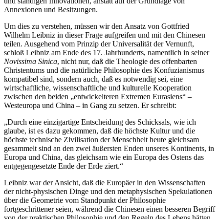
und ständigen Innovationen, anstatt auf der Grundlage von
Annexionen und Besitzungen.
Um dies zu verstehen, müssen wir den Ansatz von Gottfried
Wilhelm Leibniz in dieser Frage aufgreifen und mit den Chinesen
teilen. Ausgehend vom Prinzip der Universalität der Vernunft,
schloß Leibniz am Ende des 17. Jahrhunderts, namentlich in seiner
Novissima Sinica
, nicht nur, daß die Theologie des offenbarten
Christentums und die natürliche Philosophie des Konfuzianismus
kompatibel sind, sondern auch, daß es notwendig sei, eine
wirtschaftliche, wissenschaftliche und kulturelle Kooperation
zwischen den beiden „entwickelteren Extremen Eurasiens“ –
Westeuropa und China – in Gang zu setzen. Er schreibt:
„Durch eine einzigartige Entscheidung des Schicksals, wie ich
glaube, ist es dazu gekommen, daß die höchste Kultur und die
höchste technische Zivilisation der Menschheit heute gleichsam
gesammelt sind an den zwei äußersten Enden unseres Kontinents, in
Europa und China, das gleichsam wie ein Europa des Ostens das
entgegengesetzte Ende der Erde ziert.“
Leibniz war der Ansicht, daß die Europäer in den Wissenschaften
der nicht-physischen Dinge und den metaphysischen Spekulationen
über die Geometrie vom Standpunkt der Philosophie
fortgeschrittener seien, während die Chinesen einen besseren Begriff
von der praktischen Philosophie und den Regeln des Lebens hätten.