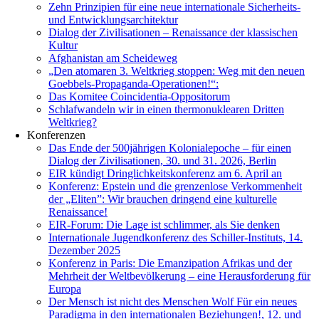
­Zehn Prinzipien für eine neue internationale Sicherheits-
und Entwicklungsarchitektur
Dialog der Zivilisationen – Renaissance der klassischen
Kultur
Afghanistan am Scheideweg
„Den atomaren 3. Weltkrieg stoppen: Weg mit den neuen
Goebbels-Propaganda-Operationen!“:
Das Komitee Coincidentia-Oppositorum
Schlafwandeln wir in einen thermonuklearen Dritten
Weltkrieg?
Konferenzen
Das Ende der 500jährigen Kolonialepoche – für einen
Dialog der Zivilisationen, 30. und 31. 2026, Berlin
EIR kündigt Dringlichkeitskonferenz am 6. April an
Konferenz: Epstein und die grenzenlose Verkommenheit
der „Eliten”: Wir brauchen dringend eine kulturelle
Renaissance!
EIR-Forum: Die Lage ist schlimmer, als Sie denken
Internationale Jugendkonferenz des Schiller-Instituts, 14.
Dezember 2025
Konferenz in Paris: Die Emanzipation Afrikas und der
Mehrheit der Weltbevölkerung – eine Herausforderung für
Europa
Der Mensch ist nicht des Menschen Wolf Für ein neues
Paradigma in den internationalen Beziehungen!, 12. und