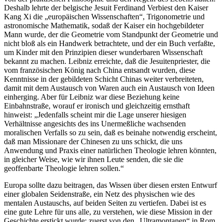
Deshalb lehrte der belgische Jesuit Ferdinand Verbiest den Kaiser
Kang Xi die „europäischen Wissenschaften“, Trigonometrie und
astronomische Mathematik, sodaß der Kaiser ein hochgebildeter
Mann wurde, der die Geometrie vom Standpunkt der Geometrie und
nicht bloß als ein Handwerk betrachtete, und der ein Buch verfaßte,
um Kinder mit den Prinzipien dieser wunderbaren Wissenschaft
bekannt zu machen. Leibniz erreichte, daß die Jesuitenpriester, die
vom französischen König nach China entsandt wurden, diese
Kenntnisse in der gebildeten Schicht Chinas weiter verbreiteten,
damit mit dem Austausch von Waren auch ein Austausch von Ideen
einherging. Aber für Leibniz war diese Beziehung keine
Einbahnstraße, worauf er ironisch und gleichzeitig ernsthaft
hinweist: „Jedenfalls scheint mir die Lage unserer hiesigen
Verhältnisse angesichts des ins Unermeßliche wachsenden
moralischen Verfalls so zu sein, daß es beinahe notwendig erscheint,
daß man Missionare der Chinesen zu uns schickt, die uns
Anwendung und Praxis einer natürlichen Theologie lehren könnten,
in gleicher Weise, wie wir ihnen Leute senden, die sie die
geoffenbarte Theologie lehren sollen.“
Europa sollte dazu beitragen, das Wissen über diesen ersten Entwurf
einer globalen Seidenstraße, ein Netz des physischen wie des
mentalen Austauschs, auf beiden Seiten zu vertiefen. Dabei ist es
eine gute Lehre für uns alle, zu verstehen, wie diese Mission in der
Geschichte erstickt wurde: zuerst von den „Ultramontanen“ in Rom,