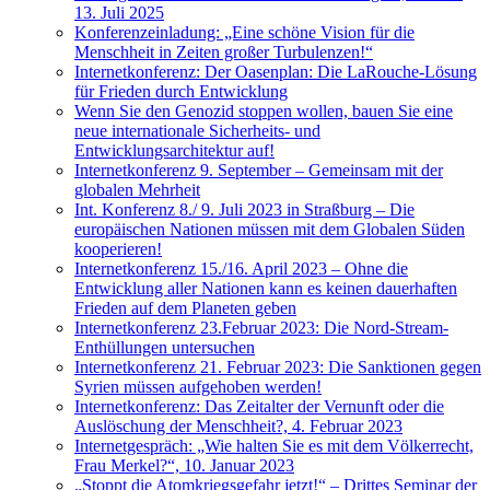
13. Juli 2025
Konferenzeinladung: „Eine schöne Vision für die
Menschheit in Zeiten großer Turbulenzen!“
Internetkonferenz: Der Oasenplan: Die LaRouche-Lösung
für Frieden durch Entwicklung
Wenn Sie den Genozid stoppen wollen, bauen Sie eine
neue internationale Sicherheits- und
Entwicklungsarchitektur auf!
Internetkonferenz 9. September – Gemeinsam mit der
globalen Mehrheit
Int. Konferenz 8./ 9. Juli 2023 in Straßburg – Die
europäischen Nationen müssen mit dem Globalen Süden
kooperieren!
Internetkonferenz 15./16. April 2023 – Ohne die
Entwicklung aller Nationen kann es keinen dauerhaften
Frieden auf dem Planeten geben
Internetkonferenz 23.Februar 2023: Die Nord-Stream-
Enthüllungen untersuchen
Internetkonferenz 21. Februar 2023: Die Sanktionen gegen
Syrien müssen aufgehoben werden!
Internetkonferenz: Das Zeitalter der Vernunft oder die
Auslöschung der Menschheit?, 4. Februar 2023
Internetgespräch: „Wie halten Sie es mit dem Völkerrecht,
Frau Merkel?“, 10. Januar 2023
„Stoppt die Atomkriegsgefahr jetzt!“ – Drittes Seminar der