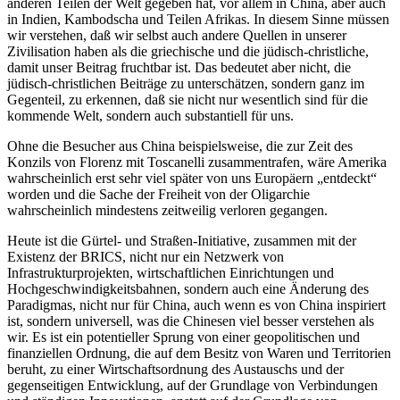
anderen Teilen der Welt gegeben hat, vor allem in China, aber auch
in Indien, Kambodscha und Teilen Afrikas. In diesem Sinne müssen
wir verstehen, daß wir selbst auch andere Quellen in unserer
Zivilisation haben als die griechische und die jüdisch-christliche,
damit unser Beitrag fruchtbar ist. Das bedeutet aber nicht, die
jüdisch-christlichen Beiträge zu unterschätzen, sondern ganz im
Gegenteil, zu erkennen, daß sie nicht nur wesentlich sind für die
kommende Welt, sondern auch substantiell für uns.
Ohne die Besucher aus China beispielsweise, die zur Zeit des
Konzils von Florenz mit Toscanelli zusammentrafen, wäre Amerika
wahrscheinlich erst sehr viel später von uns Europäern „entdeckt“
worden und die Sache der Freiheit von der Oligarchie
wahrscheinlich mindestens zeitweilig verloren gegangen.
Heute ist die Gürtel- und Straßen-Initiative, zusammen mit der
Existenz der BRICS, nicht nur ein Netzwerk von
Infrastrukturprojekten, wirtschaftlichen Einrichtungen und
Hochgeschwindigkeitsbahnen, sondern auch eine Änderung des
Paradigmas, nicht nur für China, auch wenn es von China inspiriert
ist, sondern universell, was die Chinesen viel besser verstehen als
wir. Es ist ein potentieller Sprung von einer geopolitischen und
finanziellen Ordnung, die auf dem Besitz von Waren und Territorien
beruht, zu einer Wirtschaftsordnung des Austauschs und der
gegenseitigen Entwicklung, auf der Grundlage von Verbindungen