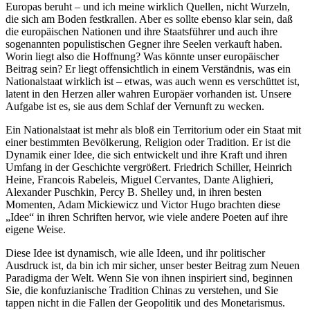
Europas beruht – und ich meine wirklich Quellen, nicht Wurzeln,
die sich am Boden festkrallen. Aber es sollte ebenso klar sein, daß
die europäischen Nationen und ihre Staatsführer und auch ihre
sogenannten populistischen Gegner ihre Seelen verkauft haben.
Worin liegt also die Hoffnung? Was könnte unser europäischer
Beitrag sein? Er liegt offensichtlich in einem Verständnis, was ein
Nationalstaat wirklich ist – etwas, was auch wenn es verschüttet ist,
latent in den Herzen aller wahren Europäer vorhanden ist. Unsere
Aufgabe ist es, sie aus dem Schlaf der Vernunft zu wecken.
Ein Nationalstaat ist mehr als bloß ein Territorium oder ein Staat mit
einer bestimmten Bevölkerung, Religion oder Tradition. Er ist die
Dynamik einer Idee, die sich entwickelt und ihre Kraft und ihren
Umfang in der Geschichte vergrößert. Friedrich Schiller, Heinrich
Heine, Francois Rabeleis, Miguel Cervantes, Dante Alighieri,
Alexander Puschkin, Percy B. Shelley und, in ihren besten
Momenten, Adam Mickiewicz und Victor Hugo brachten diese
„Idee“ in ihren Schriften hervor, wie viele andere Poeten auf ihre
eigene Weise.
Diese Idee ist dynamisch, wie alle Ideen, und ihr politischer
Ausdruck ist, da bin ich mir sicher, unser bester Beitrag zum Neuen
Paradigma der Welt. Wenn Sie von ihnen inspiriert sind, beginnen
Sie, die konfuzianische Tradition Chinas zu verstehen, und Sie
tappen nicht in die Fallen der Geopolitik und des Monetarismus.