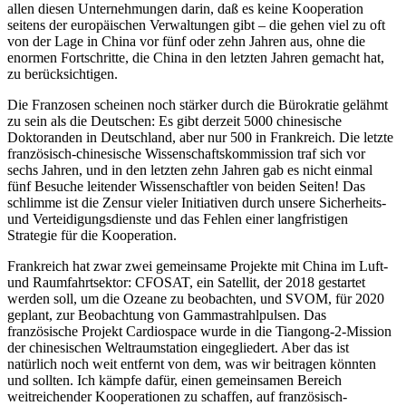
allen diesen Unternehmungen darin, daß es keine Kooperation
seitens der europäischen Verwaltungen gibt – die gehen viel zu oft
von der Lage in China vor fünf oder zehn Jahren aus, ohne die
enormen Fortschritte, die China in den letzten Jahren gemacht hat,
zu berücksichtigen.
Die Franzosen scheinen noch stärker durch die Bürokratie gelähmt
zu sein als die Deutschen: Es gibt derzeit 5000 chinesische
Doktoranden in Deutschland, aber nur 500 in Frankreich. Die letzte
französisch-chinesische Wissenschaftskommission traf sich vor
sechs Jahren, und in den letzten zehn Jahren gab es nicht einmal
fünf Besuche leitender Wissenschaftler von beiden Seiten! Das
schlimme ist die Zensur vieler Initiativen durch unsere Sicherheits-
und Verteidigungsdienste und das Fehlen einer langfristigen
Strategie für die Kooperation.
Frankreich hat zwar zwei gemeinsame Projekte mit China im Luft-
und Raumfahrtsektor: CFOSAT, ein Satellit, der 2018 gestartet
werden soll, um die Ozeane zu beobachten, und SVOM, für 2020
geplant, zur Beobachtung von Gammastrahlpulsen. Das
französische Projekt Cardiospace wurde in die Tiangong-2-Mission
der chinesischen Weltraumstation eingegliedert. Aber das ist
natürlich noch weit entfernt von dem, was wir beitragen könnten
und sollten. Ich kämpfe dafür, einen gemeinsamen Bereich
weitreichender Kooperationen zu schaffen, auf französisch-