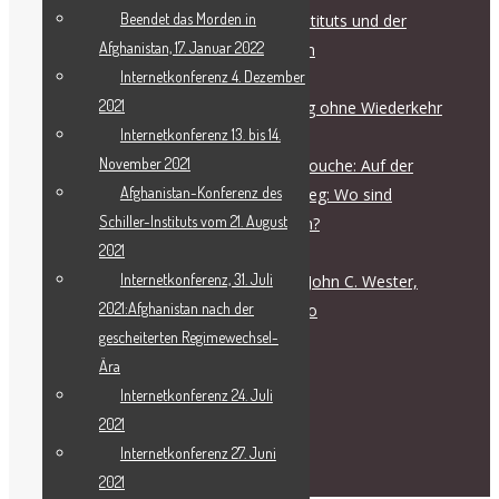
Beendet das Morden in
Pressemitteilung des Schiller-Instituts und der
Afghanistan, 17. Januar 2022
Internationalen Friedenskoalition
Internetkonferenz 4. Dezember
August 6, 2026
2021
Der Weg in den Krieg ist ein Weg ohne Wiederkehr
Internetkonferenz 13. bis 14.
Juli 28, 2026
November 2021
Live-Dialog mit Helga Zepp-LaRouche: Auf der
Afghanistan-Konferenz des
Eskalationsleiter zum Nuklearkrieg: Wo sind
Schiller-Instituts vom 21. August
verantwortliche Persönlichkeiten?
2021
Juli 28, 2026
Internetkonferenz, 31. Juli
Offener Brief an S.E. Erzbischof John C. Wester,
2021:Afghanistan nach der
Erzbistum Santa Fe, New Mexico
gescheiterten Regimewechsel-
Juli 27, 2026
Ära
Internetkonferenz 24. Juli
2021
Internetkonferenz 27. Juni
English
2021