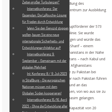
Zeiten großer Turbulenzen!“
Termez (Usbekistan) sowie die Umwandlung des
Internetkonferenz: Der
Ausbildungszentrums in Termez in ein Zentrum zur Ausbildung
Oasenplan: Die LaRouche-Lösung
afghanischer Facharbeiter.
für Frieden durch Entwicklung
Laut
The Diplomat
ist Usbekistan der Hauptförderer der 573
Wenn Sie den Genozid stoppen
km langen transafghanischen Eisenbahnlinie. Sie wurde
wollen, bauen Sie eine neue
erstmals im Dezember 2018 vorgeschlagen und würde das
internationale Sicherheits- und
afghanische Schienennetz von Mazar-e-Sharif – einem
Entwicklungsarchitektur auf!
regionalen Knotenpunkt im Norden Afghanistans in der Nähe
Internetkonferenz 9.
sowohl Usbekistans als auch Tadschikistans – nach Kabul und
September – Gemeinsam mit der
dann in die Provinz Nangarhar im Osten Afghanistans
globalen Mehrheit
verlängern, wo die Eisenbahn die Grenze zu Pakistan bei
Int. Konferenz 8./ 9. Juli 2023
Torkham überqueren und über Peshawar nach Pakistan führen
in Straßburg – Die europäischen
würde. Dort werden die Güter entladen und an das
Nationen müssen mit dem
pakistanische Schienennetz angeschlossen, von wo aus sie zu
Globalen Süden kooperieren!
den Häfen von Karatschi, Gwadar und Qasim gelangen.
Internetkonferenz 15./16. April
2023 – Ohne die Entwicklung aller
Die Bahnstrecke hätte eine geschätzte Kapazität von 20