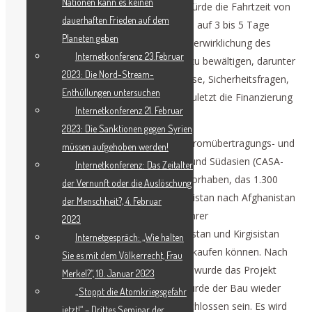
Nationen kann es keinen
Millionen Tonnen Fracht pro Jahr und würde die Fahrtzeit von
dauerhaften Frieden auf dem
Usbekistan nach Pakistan von 35 Tagen auf 3 bis 5 Tage
Planeten geben
verkürzen, berichtet
The Diplomat
. Zur Verwirklichung des
Internetkonferenz 23.Februar
Projekts sind viele Herausforderungen zu bewältigen, darunter
2023: Die Nord-Stream-
sehr schwierige geografische Verhältnisse, Sicherheitsfragen,
Enthüllungen untersuchen
unterschiedliche Spurweiten und nicht zuletzt die Finanzierung
Internetkonferenz 21. Februar
in Höhe von 4,8 Milliarden Dollar.
2023: Die Sanktionen gegen Syrien
Ein weiteres wichtiges Projekt ist das Stromübertragungs- und
müssen aufgehoben werden!
-handelsprojekt zwischen Zentralasien und Südasien (CASA-
Internetkonferenz: Das Zeitalter
1000), ein 1,2 Milliarden Dollar teures Vorhaben, das 1.300
der Vernunft oder die Auslöschung
MW Strom aus Tadschikistan und Kirgisistan nach Afghanistan
der Menschheit?, 4. Februar
und Pakistan bringen würde. Aufgrund ihrer
2023
Wasserkraftanlagen verfügen Tadschikistan und Kirgisistan
Internetgespräch: „Wie halten
über überschüssigen Strom, den sie verkaufen können. Nach
Sie es mit dem Völkerrecht, Frau
der Machtübernahme durch die Taliban wurde das Projekt
Merkel?“, 10. Januar 2023
zwar auf Eis gelegt, doch inzwischen wurde der Bau wieder
„Stoppt die Atomkriegsgefahr
aufgenommen und soll bis 2024 abgeschlossen sein. Es wird
jetzt!“ – Drittes Seminar der