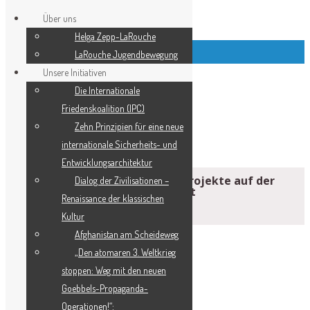
Über uns
Helga Zepp-LaRouche
Top Left Link Buttons
LaRouche Jugendbewegung
Unsere Initiativen
Die Internationale
Friedenskoalition (IPC)
­Zehn Prinzipien für eine neue
internationale Sicherheits- und
Entwicklungsarchitektur
Überregionale Konnektivitätsprojekte auf der
Dialog der Zivilisationen –
Afghanistan-Konferenz erörtert
Renaissance der klassischen
Kultur
Afghanistan am Scheideweg
„Den atomaren 3. Weltkrieg
stoppen: Weg mit den neuen
Goebbels-Propaganda-
Operationen!“: