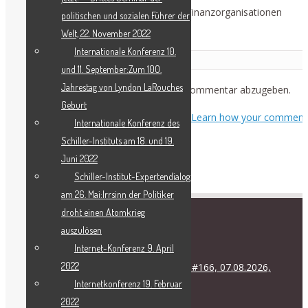
von einem Konsortium internationaler Finanzorganisationen
politischen und sozialen Führer der
finanziert.
Welt, 22. November 2022
Internationale Konferenz 10.
Leave a Reply
und 11. September:Zum 100.
Jahrestag von Lyndon LaRouches
Du musst
angemeldet
sein, um einen Kommentar abzugeben.
Geburt
This site uses Akismet to reduce spam.
Learn how your comment
Internationale Konferenz des
data is processed.
Schiller-Instituts am 18. und 19.
Juni 2022
Schiller-Institut-Expertendialog
am 26. Mai:Irrsinn der Politiker
droht einen Atomkrieg
auszulösen
RECENT POSTS
Internet-Konferenz 9. April
2022
Internationale Friedenskoalition #166, 07.08.2026,
Internetkonferenz 19. Februar
17.00 Uhr
2022
August 6, 2026