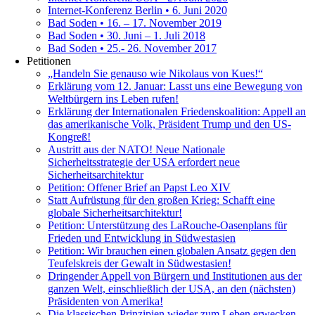
Internet-Konferenz Berlin • 6. Juni 2020
Bad Soden • 16. – 17. November 2019
Bad Soden • 30. Juni – 1. Juli 2018
Bad Soden • 25.- 26. November 2017
Petitionen
„Handeln Sie genauso wie Nikolaus von Kues!“
Erklärung vom 12. Januar: Lasst uns eine Bewegung von
Weltbürgern ins Leben rufen!
Erklärung der Internationalen Friedenskoalition: Appell an
das amerikanische Volk, Präsident Trump und den US-
Kongreß!
Austritt aus der NATO! Neue Nationale
Sicherheitsstrategie der USA erfordert neue
Sicherheitsarchitektur
Petition: Offener Brief an Papst Leo XIV
Statt Aufrüstung für den großen Krieg: Schafft eine
globale Sicherheitsarchitektur!
Petition: Unterstützung des LaRouche-Oasenplans für
Frieden und Entwicklung in Südwestasien
Petition: Wir brauchen einen globalen Ansatz gegen den
Teufelskreis der Gewalt in Südwestasien!
Dringender Appell von Bürgern und Institutionen aus der
ganzen Welt, einschließlich der USA, an den (nächsten)
Präsidenten von Amerika!
Die klassischen Prinzipien wieder zum Leben erwecken