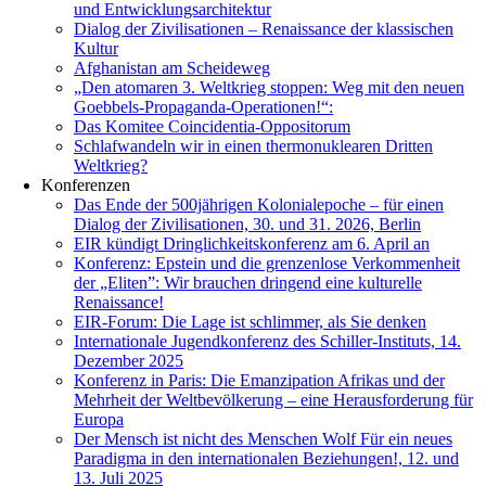
und Entwicklungsarchitektur
Dialog der Zivilisationen – Renaissance der klassischen
Kultur
Afghanistan am Scheideweg
„Den atomaren 3. Weltkrieg stoppen: Weg mit den neuen
Goebbels-Propaganda-Operationen!“:
Das Komitee Coincidentia-Oppositorum
Schlafwandeln wir in einen thermonuklearen Dritten
Weltkrieg?
Konferenzen
Das Ende der 500jährigen Kolonialepoche – für einen
Dialog der Zivilisationen, 30. und 31. 2026, Berlin
EIR kündigt Dringlichkeitskonferenz am 6. April an
Konferenz: Epstein und die grenzenlose Verkommenheit
der „Eliten”: Wir brauchen dringend eine kulturelle
Renaissance!
EIR-Forum: Die Lage ist schlimmer, als Sie denken
Internationale Jugendkonferenz des Schiller-Instituts, 14.
Dezember 2025
Konferenz in Paris: Die Emanzipation Afrikas und der
Mehrheit der Weltbevölkerung – eine Herausforderung für
Europa
Der Mensch ist nicht des Menschen Wolf Für ein neues
Paradigma in den internationalen Beziehungen!, 12. und
13. Juli 2025