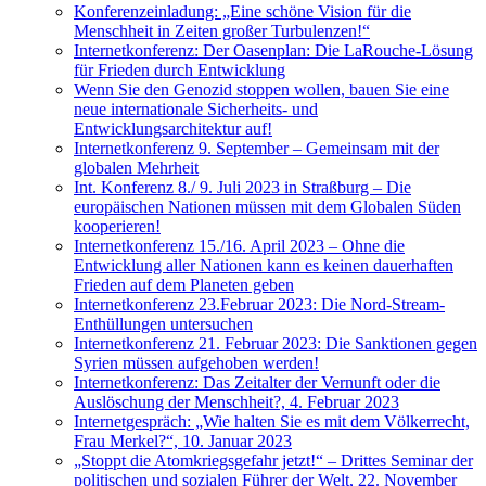
Konferenzeinladung: „Eine schöne Vision für die
Menschheit in Zeiten großer Turbulenzen!“
Internetkonferenz: Der Oasenplan: Die LaRouche-Lösung
für Frieden durch Entwicklung
Wenn Sie den Genozid stoppen wollen, bauen Sie eine
neue internationale Sicherheits- und
Entwicklungsarchitektur auf!
Internetkonferenz 9. September – Gemeinsam mit der
globalen Mehrheit
Int. Konferenz 8./ 9. Juli 2023 in Straßburg – Die
europäischen Nationen müssen mit dem Globalen Süden
kooperieren!
Internetkonferenz 15./16. April 2023 – Ohne die
Entwicklung aller Nationen kann es keinen dauerhaften
Frieden auf dem Planeten geben
Internetkonferenz 23.Februar 2023: Die Nord-Stream-
Enthüllungen untersuchen
Internetkonferenz 21. Februar 2023: Die Sanktionen gegen
Syrien müssen aufgehoben werden!
Internetkonferenz: Das Zeitalter der Vernunft oder die
Auslöschung der Menschheit?, 4. Februar 2023
Internetgespräch: „Wie halten Sie es mit dem Völkerrecht,
Frau Merkel?“, 10. Januar 2023
„Stoppt die Atomkriegsgefahr jetzt!“ – Drittes Seminar der
politischen und sozialen Führer der Welt, 22. November