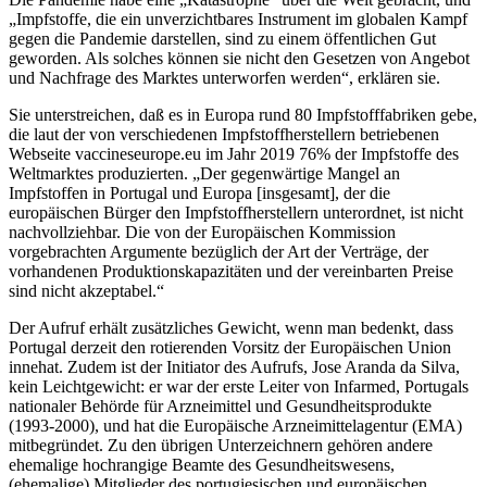
„Impfstoffe, die ein unverzichtbares Instrument im globalen Kampf
gegen die Pandemie darstellen, sind zu einem öffentlichen Gut
geworden. Als solches können sie nicht den Gesetzen von Angebot
und Nachfrage des Marktes unterworfen werden“, erklären sie.
Sie unterstreichen, daß es in Europa rund 80 Impfstofffabriken gebe,
die laut der von verschiedenen Impfstoffherstellern betriebenen
Webseite vaccineseurope.eu im Jahr 2019 76% der Impfstoffe des
Weltmarktes produzierten. „Der gegenwärtige Mangel an
Impfstoffen in Portugal und Europa [insgesamt], der die
europäischen Bürger den Impfstoffherstellern unterordnet, ist nicht
nachvollziehbar. Die von der Europäischen Kommission
vorgebrachten Argumente bezüglich der Art der Verträge, der
vorhandenen Produktionskapazitäten und der vereinbarten Preise
sind nicht akzeptabel.“
Der Aufruf erhält zusätzliches Gewicht, wenn man bedenkt, dass
Portugal derzeit den rotierenden Vorsitz der Europäischen Union
innehat. Zudem ist der Initiator des Aufrufs, Jose Aranda da Silva,
kein Leichtgewicht: er war der erste Leiter von Infarmed, Portugals
nationaler Behörde für Arzneimittel und Gesundheitsprodukte
(1993-2000), und hat die Europäische Arzneimittelagentur (EMA)
mitbegründet. Zu den übrigen Unterzeichnern gehören andere
ehemalige hochrangige Beamte des Gesundheitswesens,
(ehemalige) Mitglieder des portugiesischen und europäischen