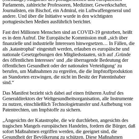
Parlaments, zahlreiche Professoren, Mediziner, Gewerkschafter,
Journalisten, ein Bischof, ein Admiral, ein Luftwaffengeneral und
andere. Und über die Initiative wurde in den wichtigsten
portugiesischen Medien ausführlich berichtet.
Fast drei Millionen Menschen sind an COVID-19 gestorben, heißt
es in dem Aufruf. Die Europäische Kommission muß „sich über
finanzielle und industrielle Interessen hinwegsetzen… In Fällen, die
als ‚katastrophal‘ eingestuft werden, erlauben es europäische und
nationale Gesetzgebungen den Mitgliedsstaaten, sich auf ‚Gründe
des öffentlichen Interesses‘ und ‚die überragende Bedeutung der
öffentlichen Gesundheit oder der nationalen Verteidigung‘ zu
berufen, um Maßnahmen zu ergreifen, die die Impfstoffproduktion
an Standorten erzwingen, die nicht im Besitz der Patentinhaber
sind.“
Das Manifest bezieht sich dabei auf einen früheren Aufruf des
Generaldirektors der Weltgesundheitsorganisation, alle Instrumente
zu nutzen, einschließlich Technologietransfer und Aufhebung von
Patentrechten, um Impfstoffe zu sichern.
„Angesichts der Katastrophe, die wir durchleben, angesichts des
tragischen Mangels europäischen Handelns, fordern die Bürger, daß
sofort Maßnahmen ergriffen werden, die geeignet sind, die
Gesundheit der Bevölkerung zu schützen. Diese Maßnahmen