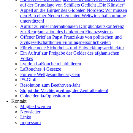
auf der Grundlage von Schillers Gedicht „Die Künstler“
Appell an die Bürger des Globalen Nordens: Wir müssen
den Bau einer Neuen Gerechten Weltwirtschaftsordnung
unterstützen!
Aufruf zu einer internationalen Dringlichkeitskonferenz
zur Reorganisation des bankrotten Finanzsystems
Offener Brief an Papst Franziskus von politischen und
zivilgesellschaftlichen Führungspersönlichkeiten
Für eine neue Sicherheits- und Entwicklungsarchitektur
Ein Aufruf zur Freigabe der Gelder des afghanischen
Volkes
Lyndon LaRouche rehabilitieren
LaRouches 4 Gesetze
Für eine Weltgesundheitssystem
P5-Gipfel
Resolution zum Beethoven-Jahr
Stoppt die Machtergreifung der Zentralbanken!
Coincidentia-Oppositorum
Kontakt
Mitglied werden
Newsletter
Links
Impressum