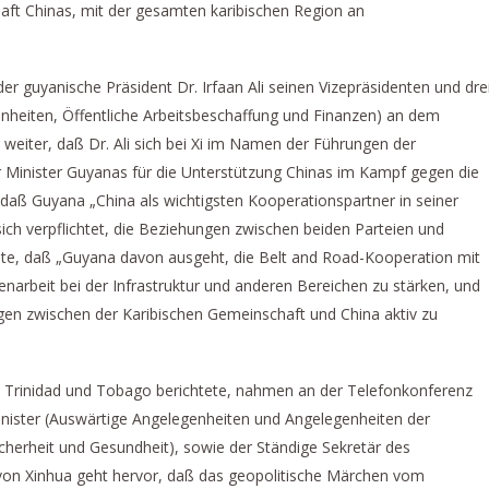
haft Chinas, mit der gesamten karibischen Region an
der guyanische Präsident Dr. Irfaan Ali seinen Vizepräsidenten und dre
nheiten, Öffentliche Arbeitsbeschaffung und Finanzen) an dem
 weiter, daß Dr. Ali sich bei Xi im Namen der Führungen der
er Minister Guyanas für die Unterstützung Chinas im Kampf gegen die
aß Guyana „China als wichtigsten Kooperationspartner in seiner
sich verpflichtet, die Beziehungen zwischen beiden Parteien und
elte, daß „Guyana davon ausgeht, die Belt and Road-Kooperation mit
narbeit bei der Infrastruktur und anderen Bereichen zu stärken, und
ungen zwischen der Karibischen Gemeinschaft und China aktiv zu
 Trinidad und Tobago berichtete, nahmen an der Telefonkonferenz
Minister (Auswärtige Angelegenheiten und Angelegenheiten der
cherheit und Gesundheit), sowie der Ständige Sekretär des
 von Xinhua geht hervor, daß das geopolitische Märchen vom