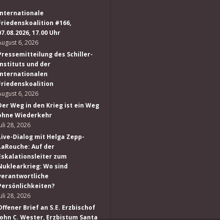
Internationale
Friedenskoalition #166,
07.08.2026, 17.00 Uhr
August 6, 2026
Pressemitteilung des Schiller-
Instituts und der
Internationalen
Friedenskoalition
August 6, 2026
Der Weg in den Krieg ist ein Weg
ohne Wiederkehr
Juli 28, 2026
Live-Dialog mit Helga Zepp-
LaRouche: Auf der
Eskalationsleiter zum
Nuklearkrieg: Wo sind
verantwortliche
Persönlichkeiten?
Juli 28, 2026
Offener Brief an S.E. Erzbischof
John C. Wester, Erzbistum Santa