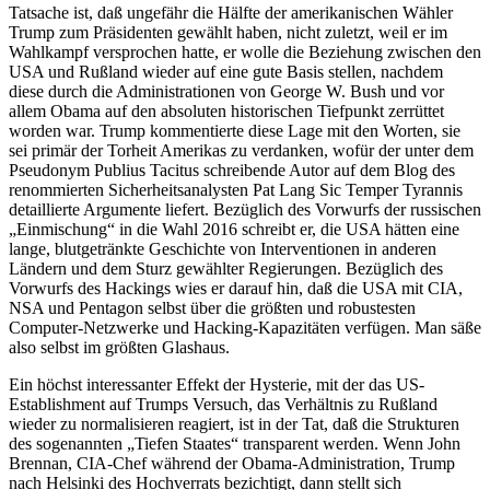
Tatsache ist, daß ungefähr die Hälfte der amerikanischen Wähler
Trump zum Präsidenten gewählt haben, nicht zuletzt, weil er im
Wahlkampf versprochen hatte, er wolle die Beziehung zwischen den
USA und Rußland wieder auf eine gute Basis stellen, nachdem
diese durch die Administrationen von George W. Bush und vor
allem Obama auf den absoluten historischen Tiefpunkt zerrüttet
worden war. Trump kommentierte diese Lage mit den Worten, sie
sei primär der Torheit Amerikas zu verdanken, wofür der unter dem
Pseudonym Publius Tacitus schreibende Autor auf dem Blog des
renommierten Sicherheitsanalysten Pat Lang Sic Temper Tyrannis
detaillierte Argumente liefert. Bezüglich des Vorwurfs der russischen
„Einmischung“ in die Wahl 2016 schreibt er, die USA hätten eine
lange, blutgetränkte Geschichte von Interventionen in anderen
Ländern und dem Sturz gewählter Regierungen. Bezüglich des
Vorwurfs des Hackings wies er darauf hin, daß die USA mit CIA,
NSA und Pentagon selbst über die größten und robustesten
Computer-Netzwerke und Hacking-Kapazitäten verfügen. Man säße
also selbst im größten Glashaus.
Ein höchst interessanter Effekt der Hysterie, mit der das US-
Establishment auf Trumps Versuch, das Verhältnis zu Rußland
wieder zu normalisieren reagiert, ist in der Tat, daß die Strukturen
des sogenannten „Tiefen Staates“ transparent werden. Wenn John
Brennan, CIA-Chef während der Obama-Administration, Trump
nach Helsinki des Hochverrats bezichtigt, dann stellt sich