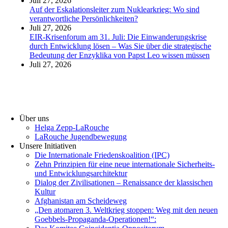
Juli 27, 2026
Auf der Eskalationsleiter zum Nuklearkrieg: Wo sind
verantwortliche Persönlichkeiten?
Juli 27, 2026
EIR-Krisenforum am 31. Juli: Die Einwanderungskrise
durch Entwicklung lösen – Was Sie über die strategische
Bedeutung der Enzyklika von Papst Leo wissen müssen
Juli 27, 2026
Über uns
Helga Zepp-LaRouche
LaRouche Jugendbewegung
Unsere Initiativen
Die Internationale Friedenskoalition (IPC)
­Zehn Prinzipien für eine neue internationale Sicherheits-
und Entwicklungsarchitektur
Dialog der Zivilisationen – Renaissance der klassischen
Kultur
Afghanistan am Scheideweg
„Den atomaren 3. Weltkrieg stoppen: Weg mit den neuen
Goebbels-Propaganda-Operationen!“: