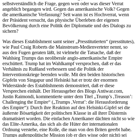
selbstverständlich die Frage, gegen wen oder was dieser Verrat
angeblich begangen wird. Gegen das amerikanische Volk? Gegen
die amerikanische Verfassung? Seit wann ist es Hochverrat, wenn
der Präsident versucht, das physische Überleben der eigenen
Bevölkerung durch eine Politik der Diplomatie und des Dialogs zu
sichern?
Was dieses Establishment samt seiner „Presstitutierten“ (presstitutes),
wie Paul Craig Roberts die Mainstream-Medienverteter nennt, so
aus den Fugen geraten läßt, ist vielmehr die Tatsache, daß der
Wahlsieg Trumps das neoliberale anglo-amerikanische Empire
erschüttert. Trump hat im Wahlkampf versprochen, daß er das
Verhältnis zu Rußland verbessern und die Politik der
Interventionskriege beenden wolle. Mit den beiden historischen
Gipfeln von Singapur und Helsinki hat er trotz der enormen
Widerstände des Establishments demonstriert, daß er diese
Versprechen einhält. Der Herausgeber des Blogs Antiwar.com,
Justin Raimondi, kommentierte unter dem Titel „Trump’s ,Treason’:
Challenging the Empire“ („Trumps ,Verrat’: die Herausforderung
des Empire“): Durch ihre Reaktion auf den Helsinki-Gipfel sei die
äußerste Bösartigkeit der politischen Klasse in all ihrer Düsternis
dramatisiert worden. Die einfachen Amerikaner dächten nicht so wie
das Elite-Amerika, das sich als die Hüter der internationalen
Ordnung verstehe, eine Rolle, die man von den Briten geerbt habe.
Trumps außenpolitische Mission (ob er dies wisse oder nicht) sei