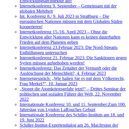
Entwicklungsarchitektur auf!
Internetkonferenz 9. September – Gemeinsam mit der
globalen Mehrheit
Int. Konferenz 8./ 9. Juli 2023 in Straßburg – Die
europäischen Nationen müssen mit dem Globalen Süden
kooperieren!
Internetkonferenz 15./16. April 2023 – Ohne die
Entwicklung aller Nationen kann es keinen dauerhaften
Frieden auf dem Planeten geben
Internetkonferenz 23.Februar 2023: Die Nord-Stream-
Enthüllungen untersuchen
Internetkonferenz 21. Februar 2023: Die Sanktionen gegen
Syrien müssen aufgehoben werden!
Internetkonferenz: Das Zeitalter der Vernunft oder die
Auslöschung der Menschheit?, 4. Februar 2023
Internetgespräch: „Wie halten Sie es mit dem Völkerrecht,
Frau Merkel?“, 10. Januar 2023
„Stoppt die Atomkriegsgefahr jetzt!“ – Drittes Seminar der
politischen und sozialen Führer der Welt, 22. November
2022
Internationale Konferenz 10. und 11. September:Zum 100.
Jahrestag von Lyndon LaRouches Geburt
Internationale Konferenz des Schiller-Instituts am 18. und
19. Juni 2022
Schiller-Institut-Expertendialog am 26. Mai:Irrsinn der