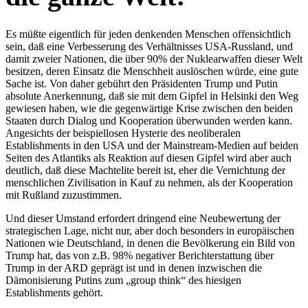
Es müßte eigentlich für jeden denkenden Menschen offensichtlich
sein, daß eine Verbesserung des Verhältnisses USA-Russland, und
damit zweier Nationen, die über 90% der Nuklearwaffen dieser Welt
besitzen, deren Einsatz die Menschheit auslöschen würde, eine gute
Sache ist. Von daher gebührt den Präsidenten Trump und Putin
absolute Anerkennung, daß sie mit dem Gipfel in Helsinki den Weg
gewiesen haben, wie die gegenwärtige Krise zwischen den beiden
Staaten durch Dialog und Kooperation überwunden werden kann.
Angesichts der beispiellosen Hysterie des neoliberalen
Establishments in den USA und der Mainstream-Medien auf beiden
Seiten des Atlantiks als Reaktion auf diesen Gipfel wird aber auch
deutlich, daß diese Machtelite bereit ist, eher die Vernichtung der
menschlichen Zivilisation in Kauf zu nehmen, als der Kooperation
mit Rußland zuzustimmen.
Und dieser Umstand erfordert dringend eine Neubewertung der
strategischen Lage, nicht nur, aber doch besonders in europäischen
Nationen wie Deutschland, in denen die Bevölkerung ein Bild von
Trump hat, das von z.B. 98% negativer Berichterstattung über
Trump in der ARD geprägt ist und in denen inzwischen die
Dämonisierung Putins zum „group think“ des hiesigen
Establishments gehört.