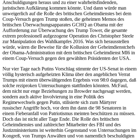
Anschuldigungen heraus und zu einer wahrheitsfindenden,
juristischen Aufklärung kommen könnte. Und dann würde man
unweigerlich auf die Rolle des britischen Geheimdienstes bei dem
Coup-Versuch gegen Trump stoßen, die geheimen Memos des
britischen Überwachungsapparates GCHQ an Obama mit der
Aufforderung zur Überwachung des Trump Tower, die gesamte
extrem professionell aufgezogene Operation des Christopher Steele
zur Manipulation des Wahlkampfes 2016. Was sich herausstellen
würde, wären die Beweise für die Kollusion der Geheimdienstchefs
der Obama-Administration mit dem britischen Geheimdienst MI6 in
einem Coup-Versuch gegen den gewählten Präsidenten der USA.
Nur vier Tage nach Putins Vorschlag stimmte der US-Senat in einem
völlig hysterisch aufgeheizten Klima über den angeblichen Verrat
Trumps mit einem überwältigenden Ergebnis von 98:0 dagegen, daß
solche reziproken Untersuchungen stattfinden könnten. McFaul,
dem nicht nur enge Beziehungen zu Browder nachgesagt werden,
sondern auch aktive Involvierung in eine Politik des
Regimewechsels gegen Putin, stilisierte sich zum Märtyrer
russischer Angriffe hoch, vor dem ihn dann die 98 Senatoren in
einem Fieberanfall von Patriotismus meinten beschützen zu müssen.
Doch das ist nicht aller Tage Ende. Die Rolle des britischen
Geheimdienstes und zahlreicher Mitarbeiter des FBI und des
Justizministeriums ist weiterhin Gegenstand von Untersuchungen im
Kongreß, von Trumps Anwälten und von namentlich beschuldigten