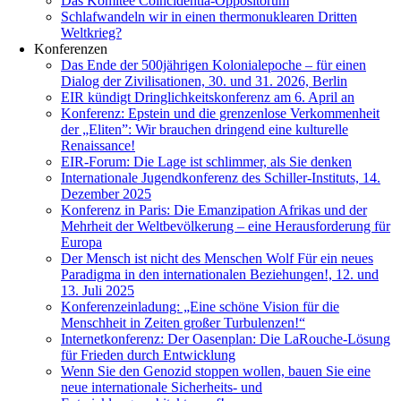
Das Komitee Coincidentia-Oppositorum
Schlafwandeln wir in einen thermonuklearen Dritten
Weltkrieg?
Konferenzen
Das Ende der 500jährigen Kolonialepoche – für einen
Dialog der Zivilisationen, 30. und 31. 2026, Berlin
EIR kündigt Dringlichkeitskonferenz am 6. April an
Konferenz: Epstein und die grenzenlose Verkommenheit
der „Eliten”: Wir brauchen dringend eine kulturelle
Renaissance!
EIR-Forum: Die Lage ist schlimmer, als Sie denken
Internationale Jugendkonferenz des Schiller-Instituts, 14.
Dezember 2025
Konferenz in Paris: Die Emanzipation Afrikas und der
Mehrheit der Weltbevölkerung – eine Herausforderung für
Europa
Der Mensch ist nicht des Menschen Wolf Für ein neues
Paradigma in den internationalen Beziehungen!, 12. und
13. Juli 2025
Konferenzeinladung: „Eine schöne Vision für die
Menschheit in Zeiten großer Turbulenzen!“
Internetkonferenz: Der Oasenplan: Die LaRouche-Lösung
für Frieden durch Entwicklung
Wenn Sie den Genozid stoppen wollen, bauen Sie eine
neue internationale Sicherheits- und