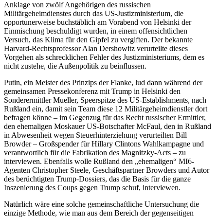
Anklage von zwölf Angehörigen des russischen
Militärgeheimdienstes durch das US-Justizministerium, die
opportunerweise buchstäblich am Vorabend von Helsinki der
Einmischung beschuldigt wurden, in einem offensichtlichen
Versuch, das Klima für den Gipfel zu vergiften. Der bekannte
Harvard-Rechtsprofessor Alan Dershowitz verurteilte dieses
Vorgehen als schrecklichen Fehler des Justizministeriums, dem es
nicht zustehe, die Außenpolitik zu beinflussen.
Putin, ein Meister des Prinzips der Flanke, lud dann während der
gemeinsamen Pressekonferenz mit Trump in Helsinki den
Sonderermittler Mueller, Speerspitze des US-Establishments, nach
Rußland ein, damit sein Team diese 12 Militärgeheimdienstler dort
befragen könne – im Gegenzug für das Recht russischer Ermittler,
den ehemaligen Moskauer US-Botschafter McFaul, den in Rußland
in Abwesenheit wegen Steuerhinterziehung verurteilten Bill
Browder – Großspender für Hillary Clintons Wahlkampagne und
verantwortlich für die Fabrikation des Magnitzky-Acts – zu
interviewen. Ebenfalls wolle Rußland den „ehemaligen“ MI6-
Agenten Christopher Steele, Geschäftspartner Browders und Autor
des berüchtigten Trump-Dossiers, das die Basis für die ganze
Inszenierung des Coups gegen Trump schuf, interviewen.
Natürlich wäre eine solche gemeinschaftliche Untersuchung die
einzige Methode, wie man aus dem Bereich der gegenseitigen