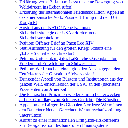
Erklärung vom 12. Januar: Lasst uns eine Bewegung von
Weltbürgern ins Leben rufen!
Erklärung der Internationalen Friedenskoalition: Appell an
das amerikanische Volk, Präsident Trump und den US-
Kongreß!
Austritt aus der NATO! Neue Nationale
Sicherheitsstrategie der USA erfordert neue
Sicherheitsarchitektur
Petition: Offener Brief an Papst Leo XIV
Statt Aufrüstung für den großen Krieg: Schafft eine
globale Sicherheitsarchitektur!
Petition: Unterstützung des LaRouche-Oasenplans für
Frieden und Entwicklung in Südwestasien
Petition: Wir brauchen einen globalen Ansatz gegen den
Teufelskreis der Gewalt in Südwestasien!
Dringender Appell von Bürgern und Institutionen aus der
ganzen Welt, einschließlich der USA, an den (nächsten)
Präsidenten von Amerika!
Die klassischen Prinzipien wieder zum Leben erwecken
auf der Grundlage von Schillers Gedicht „Die Künstler“
Appell an die Bürger des Globalen Nordens: Wir müssen
den Bau einer Neuen Gerechten Weltwirtschaftsordnung
unterstützen!
Aufruf zu einer internationalen Dringlichkeitskonferenz
zur Reorganisation des bankrotten Finanzsystems