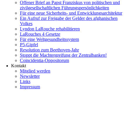
Offener Brief an Papst Franziskus von politischen und
zivilgesellschaftlichen Führungspersönlichkeiten
Für eine neue Sicherheits- und Entwicklungsarchitektur
Ein Aufruf zur Freigabe der Gelder des afghanischen
Volkes
Lyndon LaRouche rehabilitieren
LaRouches 4 Gesetze
Für eine Weltgesundheitssystem
P5-Gipfel
Resolution zum Beethoven-Jahr
Stoppt die Machtergreifung der Zentralbanken!
Coincidentia-Oppositorum
Kontakt
Mitglied werden
Newsletter
Links
Impressum