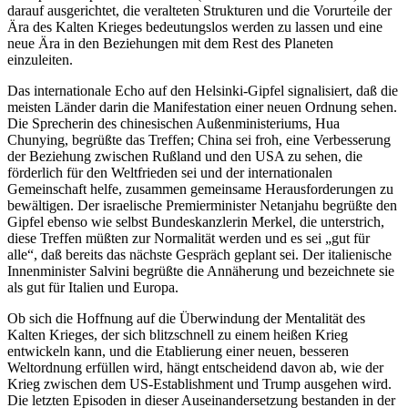
darauf ausgerichtet, die veralteten Strukturen und die Vorurteile der
Ära des Kalten Krieges bedeutungslos werden zu lassen und eine
neue Ära in den Beziehungen mit dem Rest des Planeten
einzuleiten.
Das internationale Echo auf den Helsinki-Gipfel signalisiert, daß die
meisten Länder darin die Manifestation einer neuen Ordnung sehen.
Die Sprecherin des chinesischen Außenministeriums, Hua
Chunying, begrüßte das Treffen; China sei froh, eine Verbesserung
der Beziehung zwischen Rußland und den USA zu sehen, die
förderlich für den Weltfrieden sei und der internationalen
Gemeinschaft helfe, zusammen gemeinsame Herausforderungen zu
bewältigen. Der israelische Premierminister Netanjahu begrüßte den
Gipfel ebenso wie selbst Bundeskanzlerin Merkel, die unterstrich,
diese Treffen müßten zur Normalität werden und es sei „gut für
alle“, daß bereits das nächste Gespräch geplant sei. Der italienische
Innenminister Salvini begrüßte die Annäherung und bezeichnete sie
als gut für Italien und Europa.
Ob sich die Hoffnung auf die Überwindung der Mentalität des
Kalten Krieges, der sich blitzschnell zu einem heißen Krieg
entwickeln kann, und die Etablierung einer neuen, besseren
Weltordnung erfüllen wird, hängt entscheidend davon ab, wie der
Krieg zwischen dem US-Establishment und Trump ausgehen wird.
Die letzten Episoden in dieser Auseinandersetzung bestanden in der