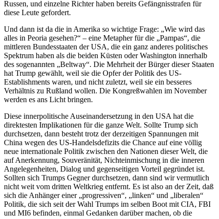
Russen, und einzelne Richter haben bereits Gefängnisstrafen für
diese Leute gefordert.
Und dann ist da die in Amerika so wichtige Frage: „Wie wird das
alles in Peoria gesehen?“ – eine Metapher für die „Pampas“, die
mittleren Bundesstaaten der USA, die ein ganz anderes politisches
Spektrum haben als die beiden Küsten oder Washington innerhalb
des sogenannten „Beltway“. Die Mehrheit der Bürger dieser Staaten
hat Trump gewählt, weil sie die Opfer der Politik des US-
Establishments waren, und nicht zuletzt, weil sie ein besseres
Verhältnis zu Rußland wollen. Die Kongreßwahlen im November
werden es ans Licht bringen.
Diese innerpolitische Auseinandersetzung in den USA hat die
direktesten Implikationen für die ganze Welt. Sollte Trump sich
durchsetzen, dann besteht trotz der derzeitigen Spannungen mit
China wegen des US-Handelsdefizits die Chance auf eine völlig
neue internationale Politik zwischen den Nationen dieser Welt, die
auf Anerkennung, Souveränität, Nichteinmischung in die inneren
Angelegenheiten, Dialog und gegenseitigen Vorteil gegründet ist.
Sollten sich Trumps Gegner durchsetzen, dann sind wir vermutlich
nicht weit vom dritten Weltkrieg entfernt. Es ist also an der Zeit, daß
sich die Anhänger einer „progressiven“, „linken“ und „liberalen“
Politik, die sich seit der Wahl Trumps im selben Boot mit CIA, FBI
und MI6 befinden, einmal Gedanken darüber machen, ob die