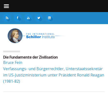
Die Fundamente der Zivilisation
Bruce Fein
Verfassungs- und Bürgerrechtler, Unterstaatssekretär
im US-Justizministerium unter Präsident Ronald Reagan
(1981-82)