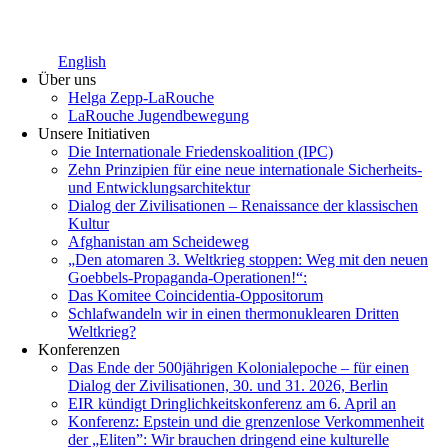
English
Über uns
Helga Zepp-LaRouche
LaRouche Jugendbewegung
Unsere Initiativen
Die Internationale Friedenskoalition (IPC)
­Zehn Prinzipien für eine neue internationale Sicherheits-
und Entwicklungsarchitektur
Dialog der Zivilisationen – Renaissance der klassischen
Kultur
Afghanistan am Scheideweg
„Den atomaren 3. Weltkrieg stoppen: Weg mit den neuen
Goebbels-Propaganda-Operationen!“:
Das Komitee Coincidentia-Oppositorum
Schlafwandeln wir in einen thermonuklearen Dritten
Weltkrieg?
Konferenzen
Das Ende der 500jährigen Kolonialepoche – für einen
Dialog der Zivilisationen, 30. und 31. 2026, Berlin
EIR kündigt Dringlichkeitskonferenz am 6. April an
Konferenz: Epstein und die grenzenlose Verkommenheit
der „Eliten”: Wir brauchen dringend eine kulturelle