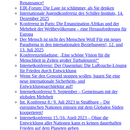
Renaissance!
EIR-Forum: Die Lage ist schlimmer, als Sie denken
Internationale Jugendkonferenz des Schiller-Instituts, 14.
Dezember 2025
Konferenz in Paris: Die Emanzipation Afrikas und der
Mehrheit der Weltbevölkerung – eine Herausforderung für
Europa
Der Mensch ist nicht des Menschen Wolf Für ein neues
Paradigma in den internationalen Beziehungen!, 12. und
13. Juli 2025
Konferenzeinladung: „Eine schöne Vision für die
Menschheit in Zeiten großer Turbulenzen!“
Internetkonferenz: Der Oasenplan: Die LaRouche-Lösung
für Frieden durch Entwicklung
Wenn Sie den Genozid stoppen wollen, bauen Sie eine
neue internationale Sicherheits- und
Entwicklungsarchitektur auf!
Internetkonferenz 9. September – Gemeinsam mit der
globalen Mehrheit
Int. Konferenz 8./ 9. Juli 2023 in Straßburg – Die
europäischen Nationen müssen mit dem Globalen Süden
kooperieren!
Internetkonferenz 15./16. April 2023 – Ohne die
Entwicklung aller Nationen kann es keinen dauerhaften
Frieden auf dem Planeten geben