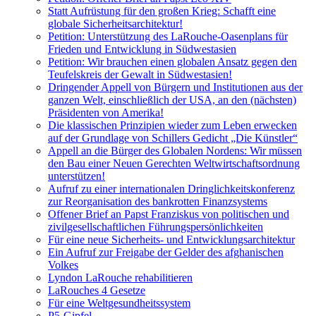
Statt Aufrüstung für den großen Krieg: Schafft eine
globale Sicherheitsarchitektur!
Petition: Unterstützung des LaRouche-Oasenplans für
Frieden und Entwicklung in Südwestasien
Petition: Wir brauchen einen globalen Ansatz gegen den
Teufelskreis der Gewalt in Südwestasien!
Dringender Appell von Bürgern und Institutionen aus der
ganzen Welt, einschließlich der USA, an den (nächsten)
Präsidenten von Amerika!
Die klassischen Prinzipien wieder zum Leben erwecken
auf der Grundlage von Schillers Gedicht „Die Künstler“
Appell an die Bürger des Globalen Nordens: Wir müssen
den Bau einer Neuen Gerechten Weltwirtschaftsordnung
unterstützen!
Aufruf zu einer internationalen Dringlichkeitskonferenz
zur Reorganisation des bankrotten Finanzsystems
Offener Brief an Papst Franziskus von politischen und
zivilgesellschaftlichen Führungspersönlichkeiten
Für eine neue Sicherheits- und Entwicklungsarchitektur
Ein Aufruf zur Freigabe der Gelder des afghanischen
Volkes
Lyndon LaRouche rehabilitieren
LaRouches 4 Gesetze
Für eine Weltgesundheitssystem
P5-Gipfel