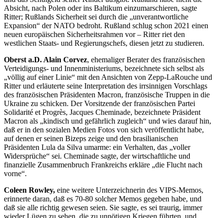
Absicht, nach Polen oder ins Baltikum einzumarschieren, sagte
Ritter; Rußlands Sicherheit sei durch die „unverantwortliche
Expansion“ der NATO bedroht. Rußland schlug schon 2021 einen
neuen europäischen Sicherheitsrahmen vor – Ritter riet den
westlichen Staats- und Regierungschefs, diesen jetzt zu studieren.
Oberst a.D. Alain Corvez
, ehemaliger Berater des französischen
Verteidigungs- und Innenministeriums, bezeichnete sich selbst als
„völlig auf einer Linie“ mit den Ansichten von Zepp-LaRouche und
Ritter und erläuterte seine Interpretation des irrsinnigen Vorschlags
des französischen Präsidenten Macron, französische Truppen in die
Ukraine zu schicken. Der Vorsitzende der französischen Partei
Solidarité et Progrès, Jacques Cheminade, bezeichnete Präsident
Macron als „kindisch und gefährlich zugleich“ und wies darauf hin,
daß er in den sozialen Medien Fotos von sich veröffentlicht habe,
auf denen er seinen Bizeps zeige und den brasilianischen
Präsidenten Lula da Silva umarme: ein Verhalten, das „voller
Widersprüche“ sei. Cheminade sagte, der wirtschaftliche und
finanzielle Zusammenbruch Frankreichs erkläre „die Flucht nach
vorne“.
Coleen Rowley,
eine weitere Unterzeichnerin des VIPS-Memos,
erinnerte daran, daß es 70-80 solcher Memos gegeben habe, und
daß sie alle richtig gewesen seien. Sie sagte, es sei traurig, immer
wieder Lügen zu sehen, die zu unnötigen Kriegen führten, und