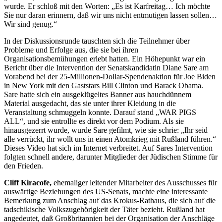
wurde. Er schloß mit den Worten: „Es ist Karfreitag… Ich möchte
Sie nur daran erinnern, daß wir uns nicht entmutigen lassen sollen…
Wir sind genug.“
In der Diskussionsrunde tauschten sich die Teilnehmer über
Probleme und Erfolge aus, die sie bei ihren
Organisationsbemühungen erlebt hatten. Ein Höhepunkt war ein
Bericht über die Intervention der Senatskandidatin Diane Sare am
Vorabend bei der 25-Millionen-Dollar-Spendenaktion für Joe Biden
in New York mit den Gaststars Bill Clinton und Barack Obama.
Sare hatte sich ein ausgeklügeltes Banner aus hauchdünnem
Material ausgedacht, das sie unter ihrer Kleidung in die
Veranstaltung schmuggeln konnte. Darauf stand „WAR PIGS
ALL“, und sie entrollte es direkt vor dem Podium. Als sie
hinausgezerrt wurde, wurde Sare gefilmt, wie sie schrie: „Ihr seid
alle verrückt, ihr wollt uns in einen Atomkrieg mit Rußland führen.“
Dieses Video hat sich im Internet verbreitet. Auf Sares Intervention
folgten schnell andere, darunter Mitglieder der Jüdischen Stimme für
den Frieden.
Cliff Kiracofe,
ehemaliger leitender Mitarbeiter des Ausschusses für
auswärtige Beziehungen des US-Senats, machte eine interessante
Bemerkung zum Anschlag auf das Krokus-Rathaus, die sich auf die
tadschikische Volkszugehörigkeit der Täter bezieht. Rußland hat
angedeutet, daß Großbritannien bei der Organisation der Anschläge