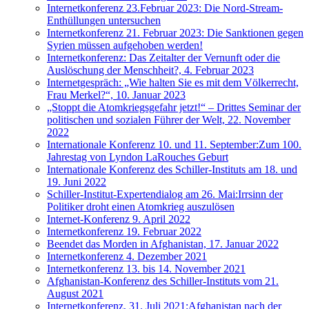
Internetkonferenz 23.Februar 2023: Die Nord-Stream-
Enthüllungen untersuchen
Internetkonferenz 21. Februar 2023: Die Sanktionen gegen
Syrien müssen aufgehoben werden!
Internetkonferenz: Das Zeitalter der Vernunft oder die
Auslöschung der Menschheit?, 4. Februar 2023
Internetgespräch: „Wie halten Sie es mit dem Völkerrecht,
Frau Merkel?“, 10. Januar 2023
„Stoppt die Atomkriegsgefahr jetzt!“ – Drittes Seminar der
politischen und sozialen Führer der Welt, 22. November
2022
Internationale Konferenz 10. und 11. September:Zum 100.
Jahrestag von Lyndon LaRouches Geburt
Internationale Konferenz des Schiller-Instituts am 18. und
19. Juni 2022
Schiller-Institut-Expertendialog am 26. Mai:Irrsinn der
Politiker droht einen Atomkrieg auszulösen
Internet-Konferenz 9. April 2022
Internetkonferenz 19. Februar 2022
Beendet das Morden in Afghanistan, 17. Januar 2022
Internetkonferenz 4. Dezember 2021
Internetkonferenz 13. bis 14. November 2021
Afghanistan-Konferenz des Schiller-Instituts vom 21.
August 2021
Internetkonferenz, 31. Juli 2021:Afghanistan nach der