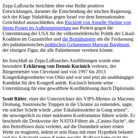
Zepp-LaRouche berichtete über eine Reihe positiver
Entwicklungen, darunter die Entscheidung der irischen Regierung,
sich der Klage Südafrikas gegen Israel vor dem Internationalen
Gerichtshof anzuschließen, den
Rücktritt von Annelle Sheline von
ihrem Posten im Außenministerium
aus Protest gegen die
Unterstützung der USA für die völkermörderische Politik der Likud-
Koalition im Gazastreifen und
die Bemühungen
um die Freilassung
des palästinensischen
politischen Gefangenen Marwan Barghouti
,
der einzigen Figur, die alle Palästinenser vereinen könnte.
Im Anschluß an Zepp-LaRouches Ausführungen wurde eine
besondere
Erklärung von Dennis Kucinich
verlesen, der
Bürgermeister von Cleveland und von 1997 bis 2013
Kongreßabgeordneter von Ohio und war und jetzt als unabhängiger
Kandidat für den Kongreß antritt. Kucinich betonte seine
Unterstützung für eine gewaltfreie Konfliktlösung durch Diplomatie.
Scott Ritter
, einer der Unterzeichner des VIPS-Memos zu Macrons
Drohung, französische Truppen in die Ukraine zu entsenden, sagte,
ein solcher Schritt würde „eine Eskalationsleiter in Gang setzen“,
die unweigerlich zu einer nuklearen Konfrontation führen würde. Er
beschrieb die Denkweise der NATO-Führer als „Casino-Sucht“, die
den Betroffenen dazu verleitet, auf die Dummheit seiner ersten
Wette zu reagieren, indem er sein Haus mit einer Hypothek belastet
und das Schulgeld seiner Kinder ausgibt. Rußland habe nicht die