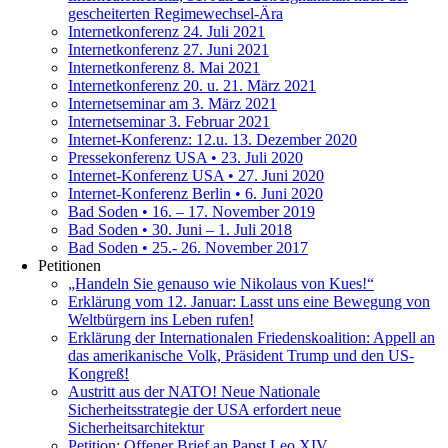
gescheiterten Regimewechsel-Ära
Internetkonferenz 24. Juli 2021
Internetkonferenz 27. Juni 2021
Internetkonferenz 8. Mai 2021
Internetkonferenz 20. u. 21. März 2021
Internetseminar am 3. März 2021
Internetseminar 3. Februar 2021
Internet-Konferenz: 12.u. 13. Dezember 2020
Pressekonferenz USA • 23. Juli 2020
Internet-Konferenz USA • 27. Juni 2020
Internet-Konferenz Berlin • 6. Juni 2020
Bad Soden • 16. – 17. November 2019
Bad Soden • 30. Juni – 1. Juli 2018
Bad Soden • 25.- 26. November 2017
Petitionen
„Handeln Sie genauso wie Nikolaus von Kues!“
Erklärung vom 12. Januar: Lasst uns eine Bewegung von
Weltbürgern ins Leben rufen!
Erklärung der Internationalen Friedenskoalition: Appell an
das amerikanische Volk, Präsident Trump und den US-
Kongreß!
Austritt aus der NATO! Neue Nationale
Sicherheitsstrategie der USA erfordert neue
Sicherheitsarchitektur
Petition: Offener Brief an Papst Leo XIV