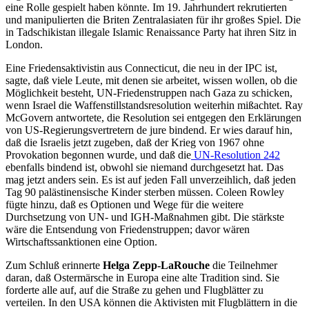
eine Rolle gespielt haben könnte. Im 19. Jahrhundert rekrutierten
und manipulierten die Briten Zentralasiaten für ihr großes Spiel. Die
in Tadschikistan illegale Islamic Renaissance Party hat ihren Sitz in
London.
Eine Friedensaktivistin aus Connecticut, die neu in der IPC ist,
sagte, daß viele Leute, mit denen sie arbeitet, wissen wollen, ob die
Möglichkeit besteht, UN-Friedenstruppen nach Gaza zu schicken,
wenn Israel die Waffenstillstandsresolution weiterhin mißachtet. Ray
McGovern antwortete, die Resolution sei entgegen den Erklärungen
von US-Regierungsvertretern de jure bindend. Er wies darauf hin,
daß die Israelis jetzt zugeben, daß der Krieg von 1967 ohne
Provokation begonnen wurde, und daß die
UN-Resolution 242
ebenfalls bindend ist, obwohl sie niemand durchgesetzt hat. Das
mag jetzt anders sein. Es ist auf jeden Fall unverzeihlich, daß jeden
Tag 90 palästinensische Kinder sterben müssen. Coleen Rowley
fügte hinzu, daß es Optionen und Wege für die weitere
Durchsetzung von UN- und IGH-Maßnahmen gibt. Die stärkste
wäre die Entsendung von Friedenstruppen; davor wären
Wirtschaftssanktionen eine Option.
Zum Schluß erinnerte
Helga Zepp-LaRouche
die Teilnehmer
daran, daß Ostermärsche in Europa eine alte Tradition sind. Sie
forderte alle auf, auf die Straße zu gehen und Flugblätter zu
verteilen. In den USA können die Aktivisten mit Flugblättern in die