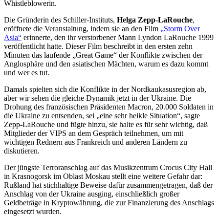
Whistleblowerin.
Die Gründerin des Schiller-Instituts,
Helga Zepp-LaRouche
,
eröffnete die Veranstaltung, indem sie an den Film
„Storm Over
Asia“
erinnerte, den ihr verstorbener Mann Lyndon LaRouche 1999
veröffentlicht hatte. Dieser Film beschreibt in den ersten zehn
Minuten das laufende „Great Game“ der Konflikte zwischen der
Anglosphäre und den asiatischen Mächten, warum es dazu kommt
und wer es tut.
Damals spielten sich die Konflikte in der Nordkaukasusregion ab,
aber wir sehen die gleiche Dynamik jetzt in der Ukraine. Die
Drohung des französischen Präsidenten Macron, 20.000 Soldaten in
die Ukraine zu entsenden, sei „eine sehr heikle Situation“, sagte
Zepp-LaRouche und fügte hinzu, sie halte es für sehr wichtig, daß
Mitglieder der VIPS an dem Gespräch teilnehmen, um mit
wichtigen Rednern aus Frankreich und anderen Ländern zu
diskutieren.
Der jüngste Terroranschlag auf das Musikzentrum Crocus City Hall
in Krasnogorsk im Oblast Moskau stellt eine weitere Gefahr dar:
Rußland hat stichhaltige Beweise dafür zusammengetragen, daß der
Anschlag von der Ukraine ausging, einschließlich großer
Geldbeträge in Kryptowährung, die zur Finanzierung des Anschlags
eingesetzt wurden.