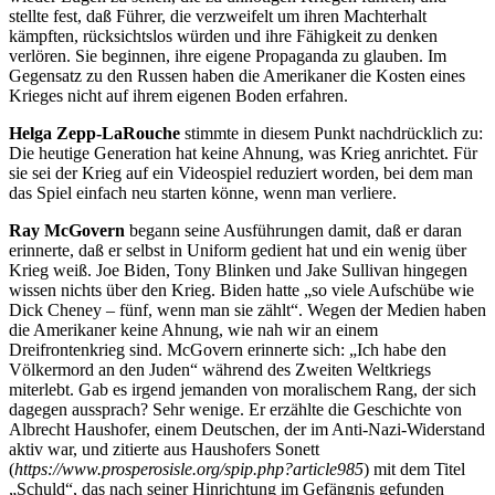
stellte fest, daß Führer, die verzweifelt um ihren Machterhalt
kämpften, rücksichtslos würden und ihre Fähigkeit zu denken
verlören. Sie beginnen, ihre eigene Propaganda zu glauben. Im
Gegensatz zu den Russen haben die Amerikaner die Kosten eines
Krieges nicht auf ihrem eigenen Boden erfahren.
Helga Zepp-LaRouche
stimmte in diesem Punkt nachdrücklich zu:
Die heutige Generation hat keine Ahnung, was Krieg anrichtet. Für
sie sei der Krieg auf ein Videospiel reduziert worden, bei dem man
das Spiel einfach neu starten könne, wenn man verliere.
Ray McGovern
begann seine Ausführungen damit, daß er daran
erinnerte, daß er selbst in Uniform gedient hat und ein wenig über
Krieg weiß. Joe Biden, Tony Blinken und Jake Sullivan hingegen
wissen nichts über den Krieg. Biden hatte „so viele Aufschübe wie
Dick Cheney – fünf, wenn man sie zählt“. Wegen der Medien haben
die Amerikaner keine Ahnung, wie nah wir an einem
Dreifrontenkrieg sind. McGovern erinnerte sich: „Ich habe den
Völkermord an den Juden“ während des Zweiten Weltkriegs
miterlebt. Gab es irgend jemanden von moralischem Rang, der sich
dagegen aussprach? Sehr wenige. Er erzählte die Geschichte von
Albrecht Haushofer, einem Deutschen, der im Anti-Nazi-Widerstand
aktiv war, und zitierte aus Haushofers Sonett
(
https://www.prosperosisle.org/spip.php?article985
) mit dem Titel
„Schuld“, das nach seiner Hinrichtung im Gefängnis gefunden