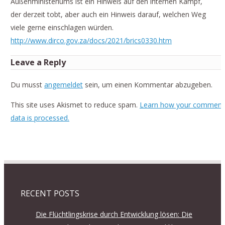
Außenministeriums ist ein Hinweis auf den internen Kampf,
der derzeit tobt, aber auch ein Hinweis darauf, welchen Weg
viele gerne einschlagen würden.
http://www.dirco.gov.za/docs/2021/brics0330.htm
Leave a Reply
Du musst
angemeldet
sein, um einen Kommentar abzugeben.
This site uses Akismet to reduce spam.
Learn how your comment
data is processed.
RECENT POSTS
Die Flüchtlingskrise durch Entwicklung lösen: Die