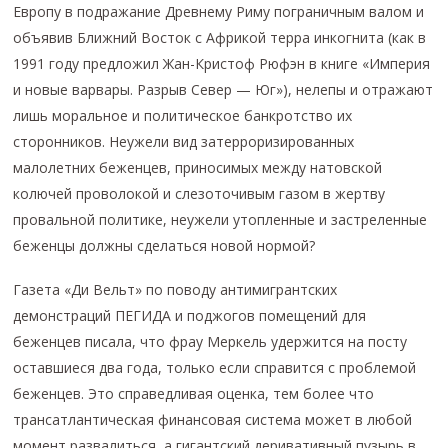
Европу в подражание Древнему Риму пограничным валом и
объявив Ближний Восток с Африкой терра инкогнита (как в
1991 году предложил Жан-Кристоф Рюфэн в книге «Империя
и новые варвары. Разрыв Север — Юг»), нелепы и отражают
лишь моральное и политическое банкротство их
сторонников. Неужели вид затерроризированных
малолетних беженцев, приносимых между натовской
колючей проволокой и слезоточивым газом в жертву
провальной политике, неужели утопленные и застреленные
беженцы должны сделаться новой нормой?
Газета «Ди Вельт» по поводу антимигрантских
демонстраций ПЕГИДА и поджогов помещений для
беженцев писала, что фрау Меркель удержится на посту
оставшиеся два года, только если справится с проблемой
беженцев. Это справедливая оценка, тем более что
трансатлантическая финансовая система может в любой
момент развалиться, а гигантский деривативный пузырь в