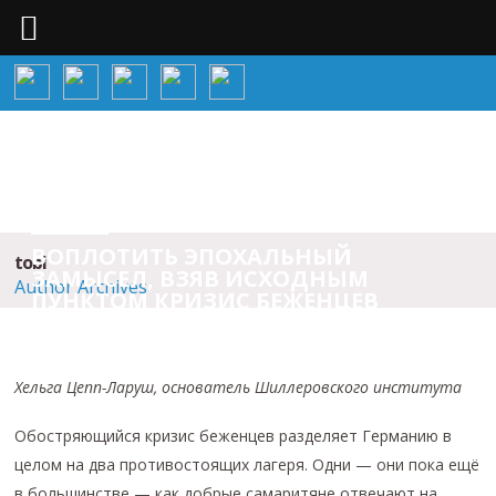
ВОПЛОТИТЬ ЭПОХАЛЬНЫЙ
tobi
ЗАМЫСЕЛ, ВЗЯВ ИСХОДНЫМ
Author Archives
ПУНКТОМ КРИЗИС БЕЖЕНЦЕВ
Хельга Цепп-Ларуш, основатель Шиллеровского института
Обостряющийся кризис беженцев разделяет Германию в
целом на два противостоящих лагеря. Одни — они пока ещё
в большинстве — как добрые самаритяне отвечают на