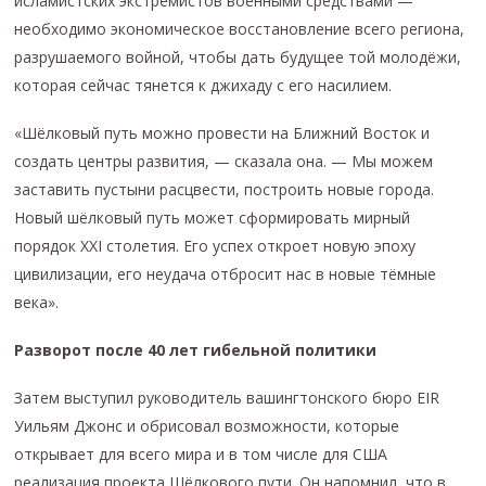
исламистских экстремистов военными средствами —
необходимо экономическое восстановление всего региона,
разрушаемого войной, чтобы дать будущее той молодёжи,
которая сейчас тянется к джихаду с его насилием.
«Шёлковый путь можно провести на Ближний Восток и
создать центры развития, — сказала она. — Мы можем
заставить пустыни расцвести, построить новые города.
Новый шёлковый путь может сформировать мирный
порядок XXI столетия. Его успех откроет новую эпоху
цивилизации, его неудача отбросит нас в новые тёмные
века».
Разворот после 40 лет гибельной политики
Затем выступил руководитель вашингтонского бюро EIR
Уильям Джонс и обрисовал возможности, которые
открывает для всего мира и в том числе для США
реализация проекта Шёлкового пути. Он напомнил, что в