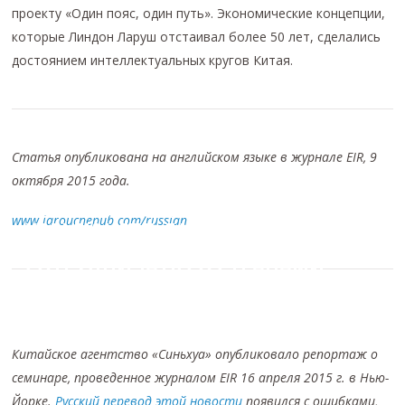
проекту «Один пояс, один путь». Экономические концепции,
которые Линдон Ларуш отстаивал более 50 лет, сделались
достоянием интеллектуальных кругов Китая.
Статья опубликована на английском языке в журнале EIR
, 9
октября 2015 года.
«СИНЬХУА» О ВЫСТУПЛЕНИИ
www.larouchepub.com/russian
ХЕЛЬГИ ЦЕПП-ЛАРУШ В НЬЮ-ЙОРКЕ:
США И ЕВРОПА ДОЛЖНЫ
СОТРУДНИЧАТЬ СО СТРАНАМИ
БРИКС
Китайское агентство «Синьхуа» опубликовало репортаж о
семинаре, проведенное журналом EIR 16 апреля 2015 г. в Нью-
Йорке.
Русский перевод этой новости
появился с ошибками,