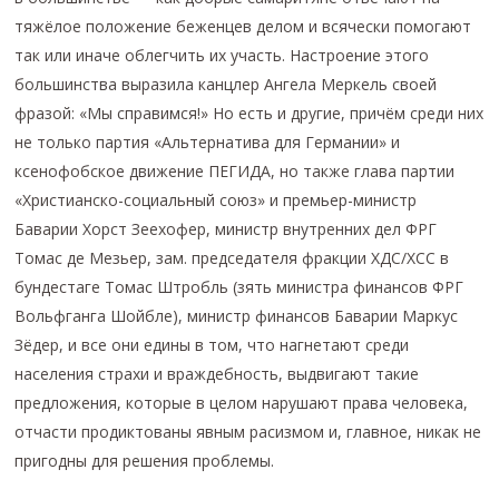
тяжёлое положение беженцев делом и всячески помогают
так или иначе облегчить их участь. Настроение этого
большинства выразила канцлер Ангела Меркель своей
фразой: «Мы справимся!» Но есть и другие, причём среди них
не только партия «Альтернатива для Германии» и
ксенофобское движение ПЕГИДА, но также глава партии
«Христианско-социальный союз» и премьер-министр
Баварии Хорст Зеехофер, министр внутренних дел ФРГ
Томас де Мезьер, зам. председателя фракции ХДС/ХСС в
бундестаге Томас Штробль (зять министра финансов ФРГ
Вольфганга Шойбле), министр финансов Баварии Маркус
Зёдер, и все они едины в том, что нагнетают среди
населения страхи и враждебность, выдвигают такие
предложения, которые в целом нарушают права человека,
отчасти продиктованы явным расизмом и, главное, никак не
пригодны для решения проблемы.