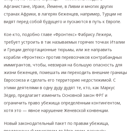
Афганистане, Ираке, Йемене, в Ливии и многих других
странах Африки, в лагерях беженцев, например, Турции не
видят перед собой будущего и пускаются в путь к Европе.
Кое-кто, подобно главе «Фронтекс» Фабрису Лежери,
требует устроить в так называемых горячих точках Италии
и Греции депортационные тюрьмы, или же направить
корабли «Фронтекс» против перевозчиков контрабандных
иммигрантов, чтобы, невзирая на большую опасность для
жизни беженцев, помешать им переходить внешние границы
Евросоюза и сделать его территорию недостижимой. С
этими деятелями в одну дуду дудят те, кто, как Маркус
Зёдер, предлагает изменить Основной закон ФРГ и
ограничить право убежища определённым контингентом,
хотя это — явное нарушение Женевской конвенции.
Новый законодательный пакет по правам убежища,
предложенный министром де Мезьером, расценён