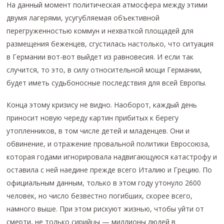
На данный момент политическая атмосфера между этими
двумя лагерями, усугубляемая объективной
перегруженностью коммун и нехваткой площадей для
размещения беженцев, сгустилась настолько, что ситуация
в Германии вот-вот выйдет из равновесия. И если так
случится, то это, в силу относительной мощи Германии,
будет иметь судьбоносные последствия для всей Европы.
Конца этому кризису не видно. Наоборот, каждый день
приносит новую череду картин прибитых к берегу
утопленников, в том числе детей и младенцев. Они и
обвинение, и отражение провальной политики Евросоюза,
которая годами игнорировала надвигающуюся катастрофу и
оставила с ней наедине прежде всего Италию и Грецию. По
официальным данным, только в этом году утонуло 2600
человек, но число безвестно погибших, скорее всего,
намного выше. При этом рискуют жизнью, чтобы уйти от
смерти, не только сирийцы — миллионы людей в