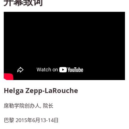
开幕致词
Helga Zepp-LaRouche
席勒学院创办人
,
院长
巴黎
2015
年
6
月
13-14
日