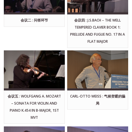
会议二 : 问答环节
会议四 : J.S.BACH – THE WELL
TEMPERED CLAVIER BOOK 1:
PRELUDE AND FUGUE NO. 17 IN A
FLAT MAJOR
会议五 : WOLFGANG A. MOZART
CARL-OTTO WEISS : 气候变暖的骗
– SONATA FOR VIOLIN AND
局
PIANO K.454 IN B-MAJOR, 1ST
MVT