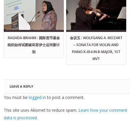
RAGHDA IBRAHIM : 国际货币基金
会议五 : WOLFGANG A. MOZART
组织如何试图破坏苏伊士运河新计
– SONATA FOR VIOLIN AND
划
PIANO K.454 IN B-MAJOR, 1ST
MVT
LEAVE A REPLY
You must be
logged in
to post a comment.
This site uses Akismet to reduce spam.
Learn how your comment
data is processed.