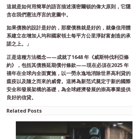
這就是如何用簡單的語言描述漢密爾頓的偉大原則，它隱
含在我們憲法序言的意圖中。
如果債務的設計是好的，那麼債務就是好的，就像信用體
系建立在增加人均和國家領土每平方公里淨財富創造的承
諾之上。」
正是這種方法概念——成就了1648 年《威斯特伐利亞條
約》，包括其債務延期償付條款——現在必須在2025 年
禧年在全球內全面實施，以一勞永逸地消除世界高利貸的
瘟疫以及隨之而來的威脅。這將為新范式奠定于新的國際
安全和發展架構的基礎，為全球經濟發展的崇高事業提供
良好的信貸。
Related Posts