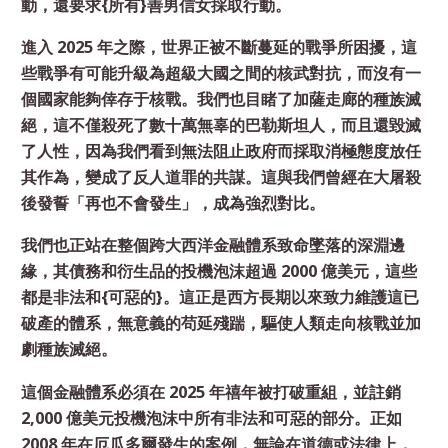
動，還要求{所有}善男信女採取行動。
進入 2025 年之際，世界正被不斷蔓延的戰爭所困擾，這
些戰爭有可能升級為超級大國之間的核武對抗，而沒有一
個國家能夠倖存于核戰。我們也目睹了加薩走廊的種族滅
絕，這不僅殺死了數十萬無辜的巴勒斯坦人，而且還毀滅
了人性，因為我們看到無法阻止政府而採取消極態度放任
其作為，變成了反人道罪的共謀。這與我們曾經在大屠殺
後發誓「再也不會發生」，成為強烈對比。
我們也正站在整個跨大西洋金融體系致命墜落的深淵邊
緣，其債務和衍生品的投機泡沫超過 2000 億美元，這些
都是非法和{可惡的}。這正是西方長期以來致力維護這已
破產的體系，無意義的苟延殘踹，驅使人類走向核戰並加
劇種族滅絕。
這個金融體系必須在 2025 年禧年被打破重組，並註銷
2,000 億美元投機泡沫中所有非法和可惡的部分。正如
2008 年在厄瓜多爾發生的案例，無論在道德或法律上，