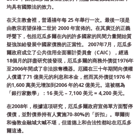
均具有國際法的效力。
在天主教會裡，普通禧年每 25 年舉行一次。最後一項是
由教宗若望保祿二世於 2000 年宣佈的。在其廣泛的正義
呼聲下，包括厄瓜多爾在內的許多國家的民間力量開始質
疑強加給發展中國家債務的正當性。 2007年7月，厄瓜多
爾政府成立了公共信用全面審計委員會（CAIC），經過
18個月的詳盡研究後發現，厄瓜多爾的商務外債從1976年
至2006年間成了非法掠奪機器。厄國在三十年期間向債權
人償還了71 億美元的利息和本金，然而其外債從1976 年
的1,600 萬美元增加到2006 年的42 億美元。這被稱為
「銀行家數學」：16 美元 – 7,100 美元 = 4,200 美元。
在2008年，根據這項研究，厄瓜多爾政府宣佈單方面暫停
償債，並對債券持有人實施70-80%的「折扣」。華爾街
和倫敦金融城大喊不堪，但道德上和合法性都站在厄瓜多
爾這邊。