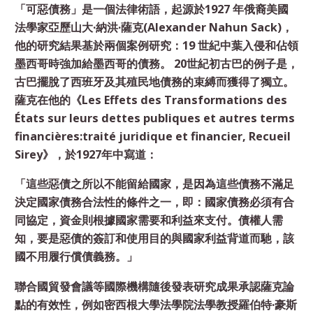
「可惡債務」是一個法律術語，起源於1927 年俄裔美國
法學家亞歷山大·納洪·薩克(Alexander Nahun Sack)，
他的研究結果基於兩個案例研究：19 世紀中葉入侵和佔領
墨西哥時強加給墨西哥的債務。 20世紀初古巴的例子是，
古巴擺脫了西班牙及其殖民地債務的束縛而獲得了獨立。
薩克在他的《Les Effets des Transformations des
États sur leurs dettes publiques et autres terms
financières:traité juridique et financier, Recueil
Sirey》，於1927年中寫道：
「這些惡債之所以不能留給國家，是因為這些債務不滿足
決定國家債務合法性的條件之一，即：國家債務必須有合
同協定，資金則根據國家需要和利益來支付。債權人需
知，要是惡債的簽訂和使用目的與國家利益背道而馳，該
國不用履行償債義務。」
聯合國貿發會議等國際機構隨後發表研究成果承認薩克論
點的有效性，例如密西根大學法學院法學教授羅伯特·豪斯