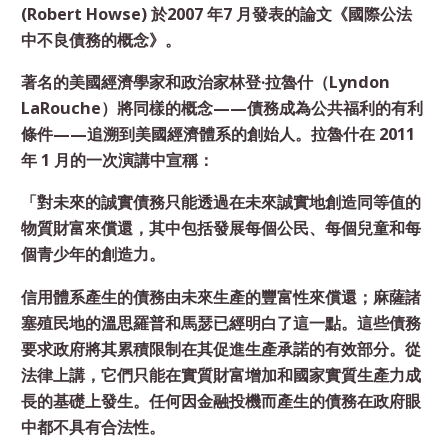
(Robert Howse) 於2007 年7 月發表的論文《國際公法
中不良債務的概念》。
著名的美國經濟學家和政治家林登·拉魯什（Lyndon
LaRouche）將同樣的概念——債務成為公共福利的有利
條件——追溯到美國經濟體系的創始人。拉魯什在 2011
年 1 月的一次演講中宣稱：
「對未來的誠實債務只能透過在未來誠實地創造同等值的
物質財富來償還，其中包括發展每個公民、每個兒童和每
個青少年的創造力。
信用體系產生的債務由未來生產的豐富性來償還；麻薩諸
塞殖民地的溫思羅普和馬瑟已經明白了這一點。這些債務
要求政府將其累積限制在其促進生產承諾的有效部分。從
法律上講，它們只能在實質財富增加和國家實質生產力成
長的基礎上發生。任何因金融投機而產生的債務在政府眼
中都不具有合法性。