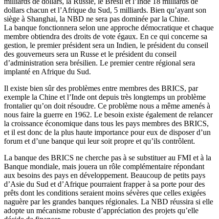
milliards de dollars, la Russie, le Brésil et l’Inde 18 milliards de
dollars chacun et l’Afrique du Sud, 5 milliards. Bien qu’ayant son
siège à Shanghai, la NBD ne sera pas dominée par la Chine.
La banque fonctionnera selon une approche démocratique et chaque
membre obtiendra des droits de vote égaux. En ce qui concerne sa
gestion, le premier président sera un Indien, le président du conseil
des gouverneurs sera un Russe et le président du conseil
d’administration sera brésilien. Le premier centre régional sera
implanté en Afrique du Sud.
Il existe bien sûr des problèmes entre membres des BRICS, par
exemple la Chine et l’Inde ont depuis très longtemps un problème
frontalier qu’on doit résoudre. Ce problème nous a même amenés à
nous faire la guerre en 1962. Le besoin existe également de relancer
la croissance économique dans tous les pays membres des BRICS,
et il est donc de la plus haute importance pour eux de disposer d’un
forum et d’une banque qui leur soit propre et qu’ils contrôlent.
La banque des BRICS ne cherche pas à se substituer au FMI et à la
Banque mondiale, mais jouera un rôle complémentaire répondant
aux besoins des pays en développement. Beaucoup de petits pays
d’Asie du Sud et d’Afrique pourraient frapper à sa porte pour des
prêts dont les conditions seraient moins sévères que celles exigées
naguère par les grandes banques régionales. La NBD réussira si elle
adopte un mécanisme robuste d’appréciation des projets qu’elle