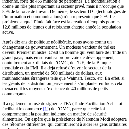
indienne, forte de 465 millions de personnes. La mondialisation a
donné un rôle plus important au secteur privé, mais il n’occupe que
8 % de la force de travail. De même, le secteur ITC (technologies de
l’information et communications) n’en représente que 2 %. Le
problème auquel l’Inde fait face est la création d’emplois pour les
12,8 millions de jeunes qui rejoignent chaque année la population
active.
Après dix ans de politique néolibérale, nous avons connu un
changement de gouvernement. Un modeste vendeur de thé est
devenu Premier ministre. C’est un homme qui veut faire de l’Inde un
grand pays, mais en suivant sa propre voie de développement,
contrairement aux diktats de l’OMC, de l’UE, de la Banque
mondiale et du FMI. Il a déjà refusé d’ouvrir le secteur de la
distribution, un marché de 500 milliards de dollars, aux
multinationales étrangères telle que Walmart, Tesco, etc. En effet, si
les géants de la distribution parvenaient à s’implanter en Inde, cela
menacerait les moyens d’existence de 40 millions de petits
commerçants.
Il a également refusé de signer le TFA (Trade Facilitation Act – loi
facilitant le commerce.
[1]
) de l’OMC, parce que cette loi
compromettrait la position indienne en matière de sécurité
alimentaire. On espère que la présidence de Narendra Modi adoptera
des réformes différentes, qui contribueront à aider les gens ordinaires