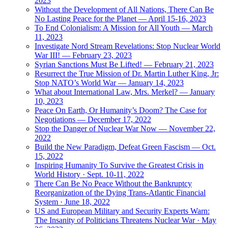
2023
Without the Development of All Nations, There Can Be
No Lasting Peace for the Planet — April 15-16, 2023
To End Colonialism: A Mission for All Youth — March
11, 2023
Investigate Nord Stream Revelations: Stop Nuclear World
War III! — February 23, 2023
Syrian Sanctions Must Be Lifted! — February 21, 2023
Resurrect the True Mission of Dr. Martin Luther King, Jr:
Stop NATO’s World War — January 14, 2023
What about International Law, Mrs. Merkel? — January
10, 2023
Peace On Earth, Or Humanity’s Doom? The Case for
Negotiations — December 17, 2022
Stop the Danger of Nuclear War Now — November 22,
2022
Build the New Paradigm, Defeat Green Fascism — Oct.
15, 2022
Inspiring Humanity To Survive the Greatest Crisis in
World History · Sept. 10-11, 2022
There Can Be No Peace Without the Bankruptcy
Reorganization of the Dying Trans-Atlantic Financial
System · June 18, 2022
US and European Military and Security Experts Warn:
The Insanity of Politicians Threatens Nuclear War · May