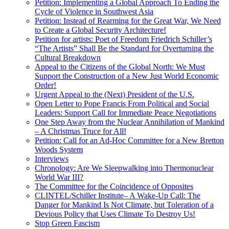
Petition: Implementing a Global Approach To Ending the
Cycle of Violence in Southwest Asia
Petition: Instead of Rearming for the Great War, We Need
to Create a Global Security Architecture!
Petition for artists: Poet of Freedom Friedrich Schiller’s
“The Artists” Shall Be the Standard for Overturning the
Cultural Breakdown
Appeal to the Citizens of the Global North: We Must
Support the Construction of a New Just World Economic
Order!
Urgent Appeal to the (Next) President of the U.S.
Open Letter to Pope Francis From Political and Social
Leaders: Support Call for Immediate Peace Negotiations
One Step Away from the Nuclear Annihilation of Mankind
– A Christmas Truce for All!
Petition: Call for an Ad-Hoc Committee for a New Bretton
Woods System
Interviews
Chronology: Are We Sleepwalking into Thermonuclear
World War III?
The Committee for the Coincidence of Opposites
CLINTEL/Schiller Institute– A Wake-Up Call: The
Danger for Mankind Is Not Climate, but Toleration of a
Devious Policy that Uses Climate To Destroy Us!
Stop Green Fascism