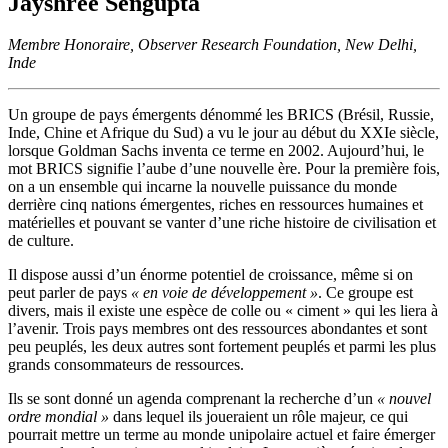
Jayshree Sengupta
Membre Honoraire, Observer Research Foundation, New Delhi,
Inde
Un groupe de pays émergents dénommé les BRICS (Brésil, Russie,
Inde, Chine et Afrique du Sud) a vu le jour au début du XXIe siècle,
lorsque Goldman Sachs inventa ce terme en 2002. Aujourd’hui, le
mot BRICS signifie l’aube d’une nouvelle ère. Pour la première fois,
on a un ensemble qui incarne la nouvelle puissance du monde
derrière cinq nations émergentes, riches en ressources humaines et
matérielles et pouvant se vanter d’une riche histoire de civilisation et
de culture.
Il dispose aussi d’un énorme potentiel de croissance, même si on
peut parler de pays
« en voie de développement »
. Ce groupe est
divers, mais il existe une espèce de colle ou « ciment » qui les liera à
l’avenir. Trois pays membres ont des ressources abondantes et sont
peu peuplés, les deux autres sont fortement peuplés et parmi les plus
grands consommateurs de ressources.
Ils se sont donné un agenda comprenant la recherche d’un
« nouvel
ordre mondial »
dans lequel ils joueraient un rôle majeur, ce qui
pourrait mettre un terme au monde unipolaire actuel et faire émerger