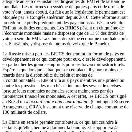
adéquate au sein des instances dirigeantes du FMI et de la Banque
mondiale. Les réformes du système de quotes-parts et de droits de
vote n’ont jamais abouti, du fait que la législation le permettant est
bloquée par le Congrès américain depuis 2010. Cette réforme aurait
pu réduire le poids prédominant des pays industrialisés au sein du
FMI au profit des émergents. Les BRICS pèsent un cinquième de
l’économie mondiale mais ne disposent que de 11 % des droits de
vote au sein du FMI. La Chine, deuxième économie mondiale après
les États-Unis, y dispose de moins de voix que le Benelux !
La Russie mise à part, les BRICS demeurent un forum de pays en
développement et ce qui compte pour eux, c’est le développement,
en particulier les grands emprunts pour les travaux infrastructurels.
Espérons que lorsque la banque sera en place, il y aura moins de
retards dans la disponibilité du crédit et moins de
« conditionnalités ». Elle offrira aux pays membres une protection
contre les pressions des marchés et inclura des swaps de devises
lorsque leurs monnaies nationales seront malmenées par des
turbulences financières mondiales. A cet effet, les BRICS ont signé
au Brésil un
« accord-cadre non contraignant »
(Contingent Reserve
Arrangement, CRA), instaurant une réserve de change commune de
100 milliards de dollars.
La Chine en sera le premier contributeur, ce qui fait craindre à
certains qu’elle cherche à dominer la banque. Elle apportera 41