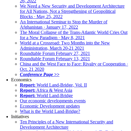
26, 2022
We Need a New Security and Development Architecture
for All Nations, Not a Strengthening of Geopolitical
Blocks · May 25, 2022
An International Seminar to Stop the Murder of
Afghanistan · January 17, 2022
The Moral Collapse of the Trans-Atlantic World Cries Out
for a New Paradigm · May 8, 2021
World at a Crossroad: Two Months into the New
Administration, March 20-21 2021
Roundtable Forum February 27, 2021
Roundtable Forum February 13, 2021
China and the West Face to Face: Rivalry or Cooperation ·
Oct. 21 2020
Conference Page >>
Economics
Report:
World Land-Bridge, Vol. II
Report:
Africa & West Asia
Report:
World Land-Bridge
Our economic developments events
Economic Development updates
What is the World Land-Bridge?
Initiatives
Ten Principles of a New International Security and
Development Architecture