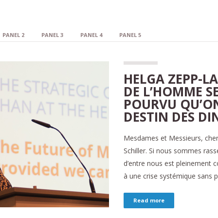
PANEL 2
PANEL 3
PANEL 4
PANEL 5
HELGA ZEPP-LA
DE L’HOMME S
POURVU QU’ON 
DESTIN DES D
Mesdames et Messieurs, chers i
Schiller. Si nous sommes rass
d’entre nous est pleinement 
à une crise systémique sans pr
Read more