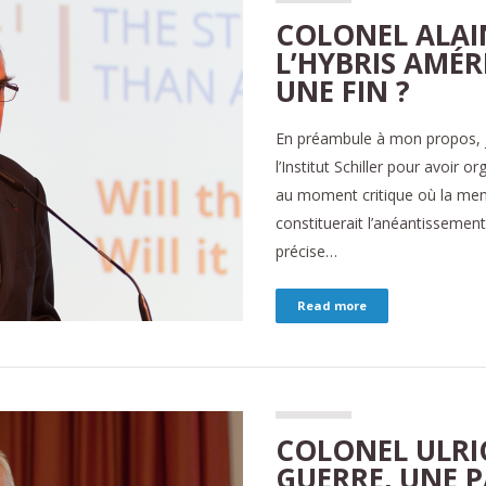
COLONEL ALAIN
L’HYBRIS AMÉR
UNE FIN ?
En préambule à mon propos, je
l’Institut Schiller pour avoir 
au moment critique où la mena
constituerait l’anéantissement
précise…
Read more
COLONEL ULRIC
GUERRE, UNE 