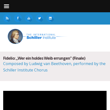
Fidelio: „Wer ein holdes Weib errungen" (Finale)
Composed by Ludwig van Beethoven, performed by the
Schiller Institute Chorus