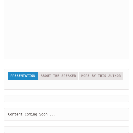
PRESENTATION
ABOUT THE SPEAKER
MORE BY THIS AUTHOR
Content Coming Soon ...