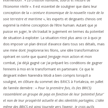
intervention : «
La création humaine, source et mesure de
l’économie réelle
». Il est essentiel de souligner que dans leur
conception de la «
ceinture économique de la nouvelle route de la
soie terrestre et maritime
», les experts et dirigeants chinois ont
exprimé la même conception de l’être humain. Autant que je
puisse en juger, le shi traduit le jugement en termes du potentiel
de situation à exploiter. La situation n’est plus ainsi ce à quoi je
dois imposer un plan dressé d’avance dans tous ses détails, mais
une mine dont j’explorerai les filons, une idée transformatrice
opérant en sorte que quand j’engage mon action et mon
combat, j’ai déjà gagné car j’ai préparé les conditions de gagner
l’ennemi à moi en le transformant en partenaire. Ce que le
dirigeant indien Narendra Modi a bien compris lorsqu’il a
souligné, en clôture du sommet des BRICS à Fortaleza, en juillet
de l’année dernière : «
Pour la première fois, ils (les BRICS)
rassemblent un groupe de pays en fonction de leur ’potentiel futur’
et non de leur prospérité actuelle et des identités partagées. L’idée
même des BRICS est ainsi tournée vers l’avenir. Je crois qu’ils