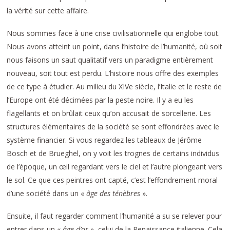
la vérité sur cette affaire.
Nous sommes face à une crise civilisationnelle qui englobe tout.
Nous avons atteint un point, dans l’histoire de l’humanité, où soit
nous faisons un saut qualitatif vers un paradigme entièrement
nouveau, soit tout est perdu. L’histoire nous offre des exemples
de ce type à étudier. Au milieu du XIVe siècle, l’Italie et le reste de
l’Europe ont été décimées par la peste noire. Il y a eu les
flagellants et on brûlait ceux qu’on accusait de sorcellerie. Les
structures élémentaires de la société se sont effondrées avec le
système financier. Si vous regardez les tableaux de Jérôme
Bosch et de Brueghel, on y voit les trognes de certains individus
de l’époque, un œil regardant vers le ciel et l’autre plongeant vers
le sol. Ce que ces peintres ont capté, c’est l’effondrement moral
d’une société dans un «
âge des ténèbres
».
Ensuite, il faut regarder comment l’humanité a su se relever pour
entrer dans un «
âge d’or
», celui de la Renaissance italienne. Cela