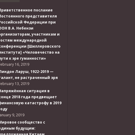
Приветственное послание
Постоянного представителя
Российской Федерации при
ООН В.А. Небензи
организаторам, участникам и
гостям международной
конференции [Шиллеровского
института] «Человечество на
пути к эре гуманности»
February 16, 2019
Линдон Ларуш, 1922-2019 —
талант, не растраченный зря
February 13, 2019
Напряжённая ситуация в
конце 2018 года предвещает
финансовую катастрофу в 2019
году
January 9, 2019
Мировое сообщество с
единым будущим:
предложенная Китаем