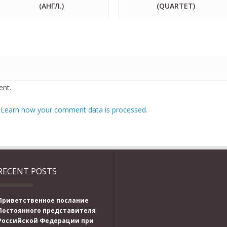
(АНГЛ.)
(QUARTET)
nt.
.
Learn how your comment data is processed.
RECENT POSTS
Приветственное послание
Постоянного представителя
Российской Федерации при