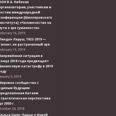
ООН В.А. Небензи
организаторам, участникам и
гостям международной
конференции [Шиллеровского
института] «Человечество на
пути к эре гуманности»
February 16, 2019
Линдон Ларуш, 1922-2019 —
талант, не растраченный зря
February 13, 2019
Напряжённая ситуация в
конце 2018 года предвещает
финансовую катастрофу в 2019
году
January 9, 2019
Мировое сообщество с
единым будущим:
предложенная Китаем
стратегическая перспектива
до 2050 г.
October 24, 2018
Хельга Цепп-Ларуш о Новой