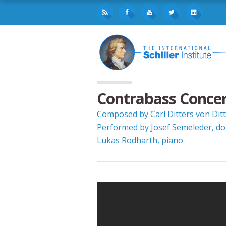
Contrabass Concer
Composed by Carl Ditters von Dit
Performed by Josef Semeleder, do
Lukas Rodharth, piano