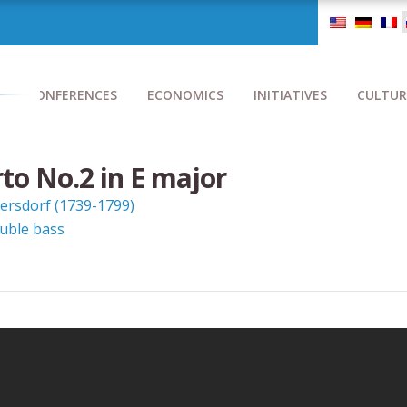
CONFERENCES
ECONOMICS
INITIATIVES
CULTUR
to No.2 in E major
tersdorf (1739-1799)
uble bass