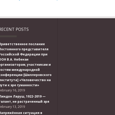
RECENT POSTS
Приветственное послание
Постоянного представителя
Российской Федерации при
ООН В.А. Небензи
организаторам, участникам и
гостям международной
конференции [Шиллеровского
института] «Человечество на
пути к эре гуманности»
February 16, 2019
Линдон Ларуш, 1922-2019 —
талант, не растраченный зря
February 13, 2019
Напряжённая ситуация в