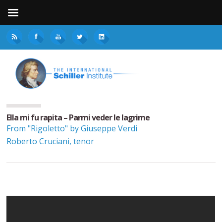
Ella mi fu rapita – Parmi veder le lagrime
From "Rigoletto" by Giuseppe Verdi
Roberto Cruciani, tenor