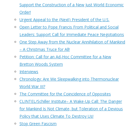
Support the Construction of a New Just World Economic
Order!
Urgent Appeal to the (Next) President of the U.S.
Open Letter to Pope Francis From Political and Social
Leaders: Support Call for Immediate Peace Negotiations
One Step Away from the Nuclear Annihilation of Mankind
– A Christmas Truce for All!
Petition: Call for an Ad-Hoc Committee for a New
Bretton Woods System
Interviews
Chronology: Are We Sleepwalking into Thermonuclear
World War III?
The Committee for the Coincidence of Opposites
CLINTEL/Schiller Institute– A Wake-Up Call: The Danger
for Mankind Is Not Climate, but Toleration of a Devious
Policy that Uses Climate To Destroy Us!
Stop Green Fascism