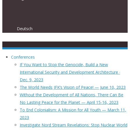
Deutsch
Conferences
If You Want to Stop the Genocide, Build a New
International Security and Development Architecture ·
Dec. 9, 2023
The World Needs JFK’s Vision of Peace! — June 10, 2023
Without the Development of All Nations, There Can Be
No Lasting Peace for the Planet — April 15-16, 2023
To End Colonialism: A Mission for All Youth — March 11,
2023
Investigate Nord Stream Revelations: Stop Nuclear World