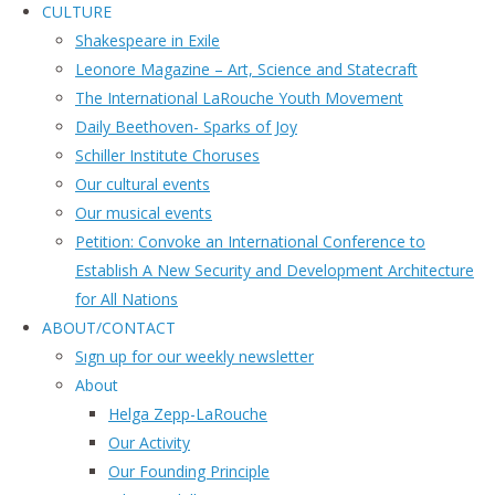
CULTURE
Shakespeare in Exile
Leonore Magazine – Art, Science and Statecraft
The International LaRouche Youth Movement
Daily Beethoven- Sparks of Joy
Schiller Institute Choruses
Our cultural events
Our musical events
Petition: Convoke an International Conference to
Establish A New Security and Development Architecture
for All Nations
ABOUT/CONTACT
Sıgn uр fοr οur wееkly newslеttеr
About
Helga Zepp-LaRouche
Our Activity
Our Founding Principle