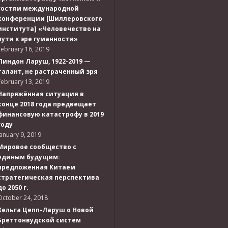
гостям международной
конференции [Шиллеровского
института] «Человечество на
пути к эре гуманности»
February 16, 2019
Линдон Ларуш, 1922-2019 —
талант, не растраченный зря
February 13, 2019
Напряжённая ситуация в
конце 2018 года предвещает
финансовую катастрофу в 2019
году
January 9, 2019
Мировое сообщество с
единым будущим:
предложенная Китаем
стратегическая перспектива
до 2050 г.
October 24, 2018
Хельга Цепп-Ларуш о Новой
Бреттонвудской систем