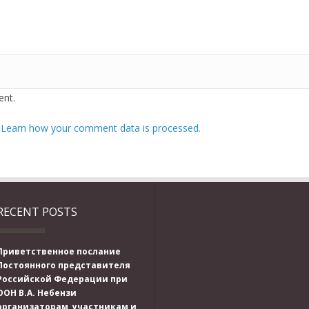
nt.
.
Learn how your comment data is processed.
RECENT POSTS
Приветственное послание
Постоянного представителя
Российской Федерации при
ООН В.А. Небензи
организаторам, участникам и