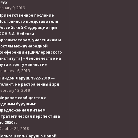
году
January 9, 2019
Приветственное послание
Постоянного представителя
Российской Федерации при
ООН В.А. Небензи
организаторам, участникам и
гостям международной
конференции [Шиллеровского
института] «Человечество на
пути к эре гуманности»
February 16, 2019
Линдон Ларуш, 1922-2019 —
талант, не растраченный зря
February 13, 2019
Мировое сообщество с
единым будущим:
предложенная Китаем
стратегическая перспектива
до 2050 г.
October 24, 2018
Хельга Цепп-Ларуш о Новой