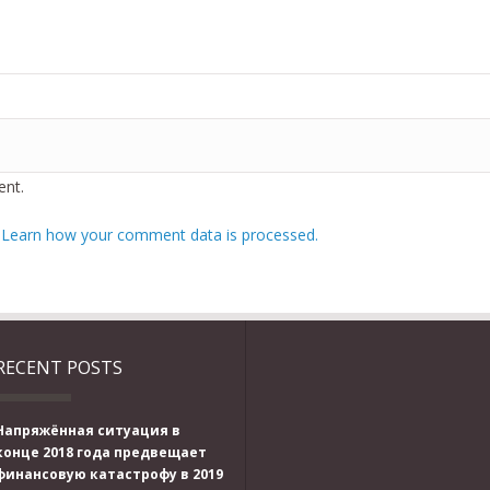
nt.
.
Learn how your comment data is processed.
RECENT POSTS
Напряжённая ситуация в
конце 2018 года предвещает
финансовую катастрофу в 2019