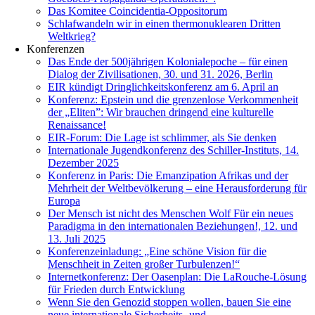
Das Komitee Coincidentia-Oppositorum
Schlafwandeln wir in einen thermonuklearen Dritten
Weltkrieg?
Konferenzen
Das Ende der 500jährigen Kolonialepoche – für einen
Dialog der Zivilisationen, 30. und 31. 2026, Berlin
EIR kündigt Dringlichkeitskonferenz am 6. April an
Konferenz: Epstein und die grenzenlose Verkommenheit
der „Eliten”: Wir brauchen dringend eine kulturelle
Renaissance!
EIR-Forum: Die Lage ist schlimmer, als Sie denken
Internationale Jugendkonferenz des Schiller-Instituts, 14.
Dezember 2025
Konferenz in Paris: Die Emanzipation Afrikas und der
Mehrheit der Weltbevölkerung – eine Herausforderung für
Europa
Der Mensch ist nicht des Menschen Wolf Für ein neues
Paradigma in den internationalen Beziehungen!, 12. und
13. Juli 2025
Konferenzeinladung: „Eine schöne Vision für die
Menschheit in Zeiten großer Turbulenzen!“
Internetkonferenz: Der Oasenplan: Die LaRouche-Lösung
für Frieden durch Entwicklung
Wenn Sie den Genozid stoppen wollen, bauen Sie eine
neue internationale Sicherheits- und