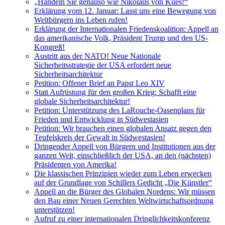
„Handeln Sie genauso wie Nikolaus von Kues!“
Erklärung vom 12. Januar: Lasst uns eine Bewegung von
Weltbürgern ins Leben rufen!
Erklärung der Internationalen Friedenskoalition: Appell an
das amerikanische Volk, Präsident Trump und den US-
Kongreß!
Austritt aus der NATO! Neue Nationale
Sicherheitsstrategie der USA erfordert neue
Sicherheitsarchitektur
Petition: Offener Brief an Papst Leo XIV
Statt Aufrüstung für den großen Krieg: Schafft eine
globale Sicherheitsarchitektur!
Petition: Unterstützung des LaRouche-Oasenplans für
Frieden und Entwicklung in Südwestasien
Petition: Wir brauchen einen globalen Ansatz gegen den
Teufelskreis der Gewalt in Südwestasien!
Dringender Appell von Bürgern und Institutionen aus der
ganzen Welt, einschließlich der USA, an den (nächsten)
Präsidenten von Amerika!
Die klassischen Prinzipien wieder zum Leben erwecken
auf der Grundlage von Schillers Gedicht „Die Künstler“
Appell an die Bürger des Globalen Nordens: Wir müssen
den Bau einer Neuen Gerechten Weltwirtschaftsordnung
unterstützen!
Aufruf zu einer internationalen Dringlichkeitskonferenz