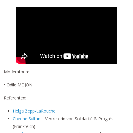
Moderatorin:
• Odile MOJON
Referenten:
Helga Zepp-LaRouche
Chérine Sultan
– Vertreterin von Solidarité & Progrès
(Frankreich)