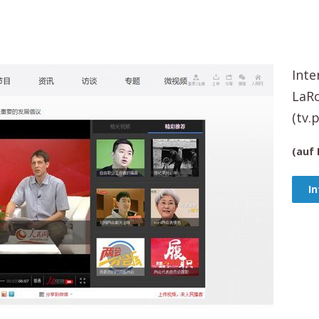
Inte
LaR
(tv.
(auf
In