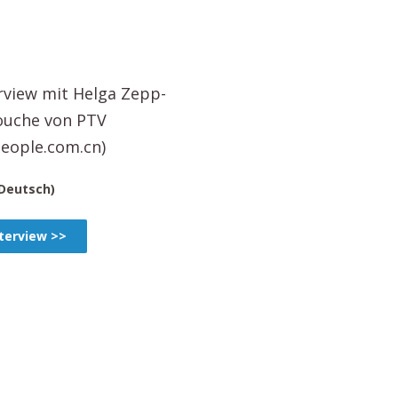
rview mit Helga Zepp-
ouche von PTV
people.com.cn)
 Deutsch)
terview >>