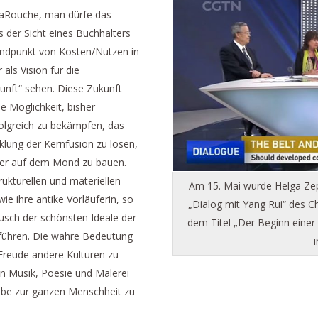
LaRouche, man dürfe das
s der Sicht eines Buchhalters
tandpunkt von Kosten/Nutzen in
 als Vision für die
nft“ sehen. Diese Zukunft
e Möglichkeit, bisher
folgreich zu bekämpfen, das
klung der Kernfusion zu lösen,
fer auf dem Mond zu bauen.
ukturellen und materiellen
Am 15. Mai wurde Helga Ze
e ihre antike Vorläuferin, so
„Dialog mit Yang Rui“ des C
sch der schönsten Ideale der
dem Titel „Der Beginn einer 
 führen. Die wahre Bedeutung
 Freude andere Kulturen zu
en Musik, Poesie und Malerei
ebe zur ganzen Menschheit zu