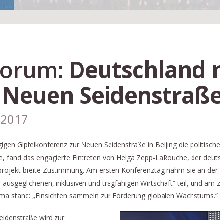
-Forum:
Deutschland 
r Neuen Seidenstraß
.2017
gen Gipfelkonferenz zur Neuen Seidenstraße in Beijing die politisc
fand das engagierte Eintreten von Helga Zepp-LaRouche, der deutsc
aßenprojekt breite Zustimmung. Am ersten Konferenztag nahm sie an d
 ausgeglichenen, inklusiven und tragfähigen Wirtschaft“ teil, und am 
ma stand: „Einsichten sammeln zur Förderung globalen Wachstums.“
eidenstraße wird zur