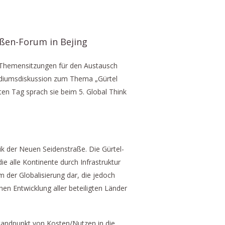
aßen-Forum in Bejing
 „Themensitzungen für den Austausch
odiumsdiskussion zum Thema „Gürtel
ten Tag sprach sie beim 5. Global Think
ik der Neuen Seidenstraße. Die Gürtel-
die alle Kontinente durch Infrastruktur
m der Globalisierung dar, die jedoch
en Entwicklung aller beteiligten Länder
 Standpunkt von Kosten/Nutzen in die