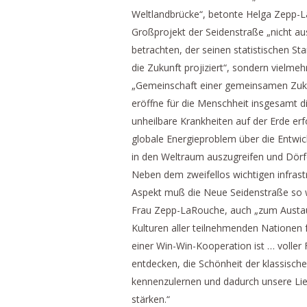
Weltlandbrücke“, betonte Helga Zepp-
Großprojekt der Seidenstraße „nicht au
betrachten, der seinen statistischen S
die Zukunft projiziert“, sondern vielmehr
„Gemeinschaft einer gemeinsamen Zuku
eröffne für die Menschheit insgesamt di
unheilbare Krankheiten auf der Erde er
globale Energieproblem über die Entwic
in den Weltraum auszugreifen und Dör
Neben dem zweifellos wichtigen infrastr
Aspekt muß die Neue Seidenstraße so wi
Frau Zepp-LaRouche, auch „zum Austau
Kulturen aller teilnehmenden Nationen
einer Win-Win-Kooperation ist … voller
entdecken, die Schönheit der klassisch
kennenzulernen und dadurch unsere Li
stärken.“