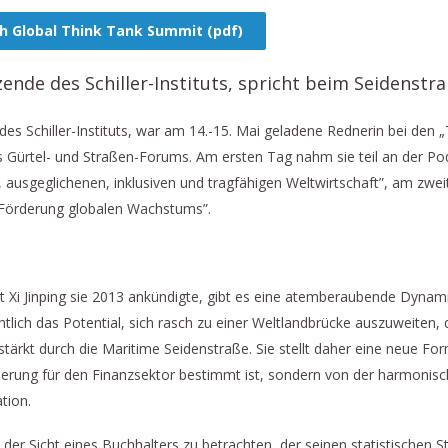
th Global Think Tank Summit (pdf)
ende des Schiller-Instituts, spricht beim Seidenstr
es Schiller-Instituts, war am 14.-15. Mai geladene Rednerin bei den
 Gürtel- und Straßen-Forums. Am ersten Tag nahm sie teil an der P
 ausgeglichenen, inklusiven und tragfähigen Weltwirtschaft”, am zwei
Förderung globalen Wachstums”.
ent Xi Jinping sie 2013 ankündigte, gibt es eine atemberaubende Dynam
chtlich das Potential, sich rasch zu einer Weltlandbrücke auszuweiten, 
tärkt durch die Maritime Seidenstraße. Sie stellt daher eine neue For
ierung für den Finanzsektor bestimmt ist, sondern von der harmonisch
tion.
us der Sicht eines Buchhalters zu betrachten, der seinen statistischen