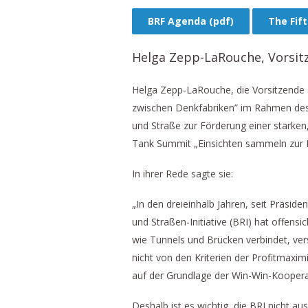
BRF Agenda (pdf)
The Fif
Helga Zepp-LaRouche, Vorsitz
Helga Zepp-LaRouche, die Vorsitzende d
zwischen Denkfabriken” im Rahmen des
und Straße zur Förderung einer starken,
Tank Summit „Einsichten sammeln zur 
In ihrer Rede sagte sie:
„In den dreieinhalb Jahren, seit Präsid
und Straßen-Initiative (BRI) hat offensi
wie Tunnels und Brücken verbindet, vers
nicht von den Kriterien der Profitmaxim
auf der Grundlage der Win-Win-Koopera
Deshalb ist es wichtig, die BRI nicht a